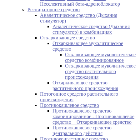
Неселективный бета-адреноблокатор
Респираторное средство
Аналептическое средство (Дыхания
стимулятор)
Аналептическое средство (Дыхания
стимулятор) в комбинациях
Отхаркивающее средство
Отхаркивающее муколитическое
средство
Отхаркивающее муколитическое
средство комбинированное
Отхаркивающее муколитическое
средство растительного
происхождения
Отхаркивающее средство
растительного происхождения
Потогонное средство растительного
происхождения
Противокашлевое средство
Противокашлевое средство
комбинированное - Противокашлевое
средство + Отхаркивающее средство
Противокашлевое средство
центрального действия
Противоконгестивное средство