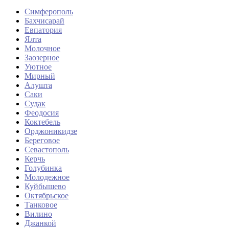
Симферополь
Бахчисарай
Евпатория
Ялта
Молочное
Заозерное
Уютное
Мирный
Алушта
Саки
Судак
Феодосия
Коктебель
Орджоникидзе
Береговое
Севастополь
Керчь
Голубинка
Молодежное
Куйбышево
Октябрьское
Танковое
Вилино
Джанкой