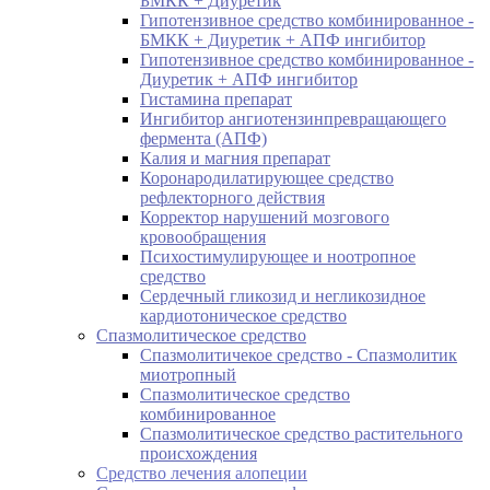
БМКК + Диуретик
Гипотензивное средство комбинированное -
БМКК + Диуретик + АПФ ингибитор
Гипотензивное средство комбинированное -
Диуретик + АПФ ингибитор
Гистамина препарат
Ингибитор ангиотензинпревращающего
фермента (АПФ)
Калия и магния препарат
Коронародилатирующее средство
рефлекторного действия
Корректор нарушений мозгового
кровообращения
Психостимулирующее и ноотропное
средство
Сердечный гликозид и негликозидное
кардиотоническое средство
Спазмолитическое средство
Спазмолитичекое средство - Спазмолитик
миотропный
Спазмолитическое средство
комбинированное
Спазмолитическое средство растительного
происхождения
Средство лечения алопеции