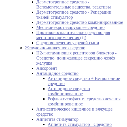
Дерматотропное средство -
Вспомогательные вещества, реактивы
Дерматотропное средство - Репарации
тканей стимулятор
Дерматотропное средство комбинированное
Местнонекротизирующее средство
Противовоспалительное средство для
местного применения (Д)
Средство лечения угревой сыпи
Желудочно-кишечное средство
H2-гистаминовых рецепторов блокатор -
Средство, понижающее секрецию желёз
желудка
Адсорбент
Антацидное средство
Антацидное средство + Ветрогонное
средство
Антацидное средство
комбинированное
Рефлюкс-эзофагита средство лечения
комбинированное
Антисептическое кишечное и вяжущее
средство
Аппетита стимулятор
Аппетита стимулятор - Средство