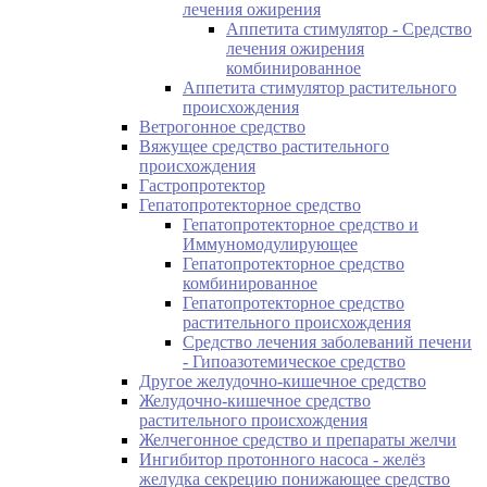
лечения ожирения
Аппетита стимулятор - Средство
лечения ожирения
комбинированное
Аппетита стимулятор растительного
происхождения
Ветрогонное средство
Вяжущее средство растительного
происхождения
Гастропротектор
Гепатопротекторное средство
Гепатопротекторное средство и
Иммуномодулирующее
Гепатопротекторное средство
комбинированное
Гепатопротекторное средство
растительного происхождения
Средство лечения заболеваний печени
- Гипоазотемическое средство
Другое желудочно-кишечное средство
Желудочно-кишечное средство
растительного происхождения
Желчегонное средство и препараты желчи
Ингибитор протонного насоса - желёз
желудка секрецию понижающее средство