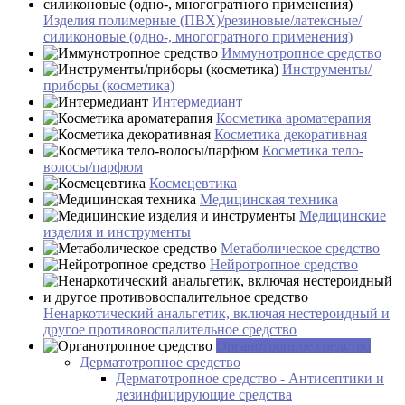
Изделия полимерные (ПВХ)/резиновые/латексные/
силиконовые (одно-, многогратного применения)
Иммунотропное средство
Инструменты/
приборы (косметика)
Интермедиант
Косметика ароматерапия
Косметика декоративная
Косметика тело-
волосы/парфюм
Космецевтика
Медицинская техника
Медицинские
изделия и инструменты
Метаболическое средство
Нейротропное средство
Ненаркотический анальгетик, включая нестероидный и
другое противовоспалительное средство
Органотропное средство
Дерматотропное средство
Дерматотропное средство - Антисептики и
дезинфицирующие средства