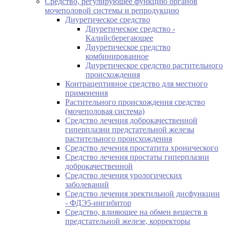
Средство, регулирующее функцию органов
мочеполовой системы и репродукцию
Диуретическое средство
Диуретическое средство -
Калийсберегающее
Диуретическое средство
комбинированное
Диуретическое средство растительного
происхождения
Контрацептивное средство для местного
применения
Растительного происхождения средство
(мочеполовая система)
Средство лечения доброкачественной
гиперплазии предстательной железы
растительного происхождения
Средство лечения простатита хронического
Средство лечения простаты гиперплазии
доброкачественной
Средство лечения урологических
заболеваний
Средство лечения эректильной дисфункции
- ФДЭ5-ингибитор
Средство, влияющее на обмен веществ в
предстательной железе, корректоры