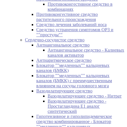
Противоконгестивное средство в
комбинациях
Противоконгестивное средство
растительного происхождения
Средство лечения заболеваний носа
Средство устранения симптомов ОРЗ и
""простуды""
Сердечно-сосудистое средство
Антиангинальное средство
Антиангинальное средство - Калиевых
каналов активатор
Антиаритмическое средство
Блокатор ""медленных"" кальциевых
каналов (БМКК)
Блокатор ""медленных"" кальциевых
каналов (БМКК) с преимущественным
влиянием на сосуды головного мозга
Вазодилатирующее средство
Вазодилатирующее средство - Нитрат
Вазодилатирующее средство -
Простагландина Е1 аналог
синтетический
Гипотензивное и гиполипидемическое
средство комбинированное - Блокатор
""медленных"" кальциевых