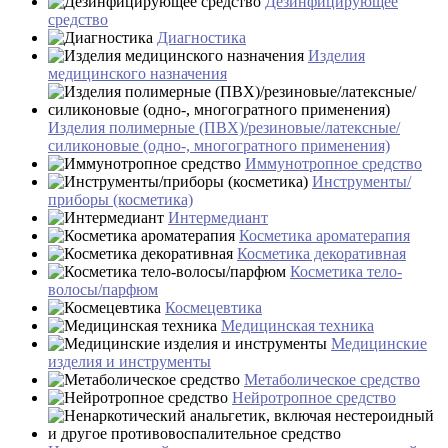
Дезинфицирующее
средство
Диагностика
Изделия
медицинского назначения
Изделия полимерные (ПВХ)/резиновые/латексные/
силиконовые (одно-, многогратного применения)
Иммунотропное средство
Инструменты/
приборы (косметика)
Интермедиант
Косметика ароматерапия
Косметика декоративная
Косметика тело-
волосы/парфюм
Космецевтика
Медицинская техника
Медицинские
изделия и инструменты
Метаболическое средство
Нейротропное средство