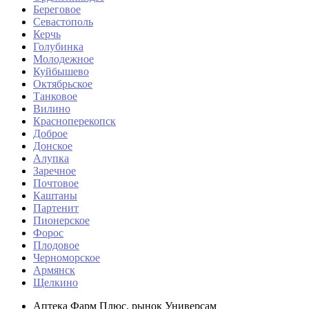
Береговое
Севастополь
Керчь
Голубинка
Молодежное
Куйбышево
Октябрьское
Танковое
Вилино
Красноперекопск
Доброе
Донское
Алупка
Заречное
Почтовое
Каштаны
Партенит
Пионерское
Форос
Плодовое
Черноморское
Армянск
Щелкино
Аптека Фарм Плюс, рынок Универсам