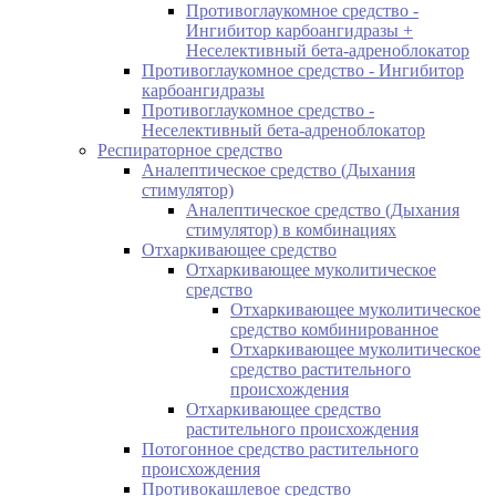
Противоглаукомное средство -
Ингибитор карбоангидразы +
Неселективный бета-адреноблокатор
Противоглаукомное средство - Ингибитор
карбоангидразы
Противоглаукомное средство -
Неселективный бета-адреноблокатор
Респираторное средство
Аналептическое средство (Дыхания
стимулятор)
Аналептическое средство (Дыхания
стимулятор) в комбинациях
Отхаркивающее средство
Отхаркивающее муколитическое
средство
Отхаркивающее муколитическое
средство комбинированное
Отхаркивающее муколитическое
средство растительного
происхождения
Отхаркивающее средство
растительного происхождения
Потогонное средство растительного
происхождения
Противокашлевое средство