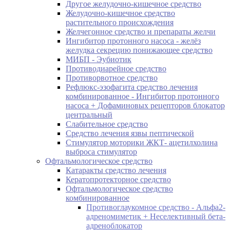
Другое желудочно-кишечное средство
Желудочно-кишечное средство
растительного происхождения
Желчегонное средство и препараты желчи
Ингибитор протонного насоса - желёз
желудка секрецию понижающее средство
МИБП - Эубиотик
Противодиарейное средство
Противорвотное средство
Рефлюкс-эзофагита средство лечения
комбинированное - Ингибитор протонного
насоса + Дофаминовых рецепторов блокатор
центральный
Слабительное средство
Средство лечения язвы пептической
Стимулятор моторики ЖКТ- ацетилхолина
выброса стимулятор
Офтальмологическое средство
Катаракты средство лечения
Кератопротекторное средство
Офтальмологическое средство
комбинированное
Противоглаукомное средство - Альфа2-
адреномиметик + Неселективный бета-
адреноблокатор