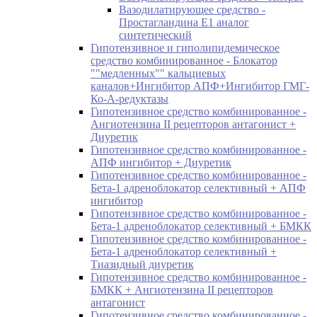
Вазодилатирующее средство -
Простагландина Е1 аналог
синтетический
Гипотензивное и гиполипидемическое
средство комбинированное - Блокатор
""медленных"" кальциевых
каналов+Ингибитор АПФ+Ингибитор ГМГ-
Ко-А-редуктазы
Гипотензивное средство комбинированное -
Ангиотензина II рецепторов антагонист +
Диуретик
Гипотензивное средство комбинированное -
АПФ ингибитор + Диуретик
Гипотензивное средство комбинированное -
Бета-1 адреноблокатор селективный + АПФ
ингибитор
Гипотензивное средство комбинированное -
Бета-1 адреноблокатор селективный + БМКК
Гипотензивное средство комбинированное -
Бета-1 адреноблокатор селективный +
Тиазидный диуретик
Гипотензивное средство комбинированное -
БМКК + Ангиотензина II рецепторов
антагонист
Гипотензивное средство комбинированное -