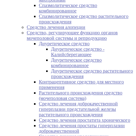
Спазмолитическое средство
комбинированное
Спазмолитическое средство растительного
происхождения
Средство лечения алопеции
Средство, регулирующее функцию органов
мочеполовой системы и репродукцию
Диуретическое средство
Диуретическое средство -
Калийсберегающее
Диуретическое средство
комбинированное
Диуретическое средство растительного
происхождения
Контрацептивное средство для местного
применения
Растительного происхождения средство
(мочеполовая система)
Средство лечения доброкачественной
гиперплазии предстательной железы
растительного происхождения
Средство лечения простатита хронического
Средство лечения простаты гиперплазии
доброкачественной