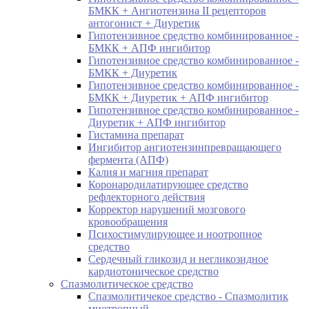
БМКК + Ангиотензина II рецепторов
антогонист + Диуретик
Гипотензивное средство комбинированное -
БМКК + АПФ ингибитор
Гипотензивное средство комбинированное -
БМКК + Диуретик
Гипотензивное средство комбинированное -
БМКК + Диуретик + АПФ ингибитор
Гипотензивное средство комбинированное -
Диуретик + АПФ ингибитор
Гистамина препарат
Ингибитор ангиотензинпревращающего
фермента (АПФ)
Калия и магния препарат
Коронародилатирующее средство
рефлекторного действия
Корректор нарушений мозгового
кровообращения
Психостимулирующее и ноотропное
средство
Сердечный гликозид и негликозидное
кардиотоническое средство
Спазмолитическое средство
Спазмолитичекое средство - Спазмолитик
миотропный