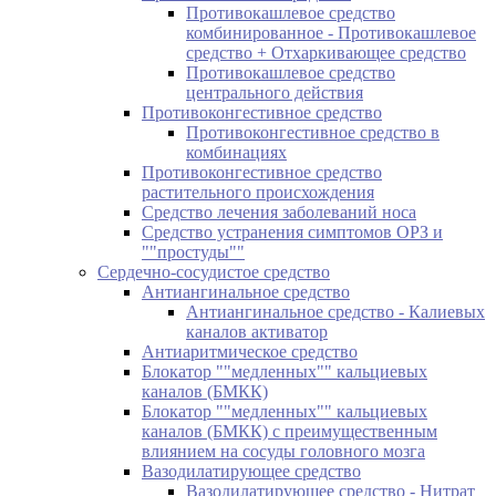
Противокашлевое средство
комбинированное - Противокашлевое
средство + Отхаркивающее средство
Противокашлевое средство
центрального действия
Противоконгестивное средство
Противоконгестивное средство в
комбинациях
Противоконгестивное средство
растительного происхождения
Средство лечения заболеваний носа
Средство устранения симптомов ОРЗ и
""простуды""
Сердечно-сосудистое средство
Антиангинальное средство
Антиангинальное средство - Калиевых
каналов активатор
Антиаритмическое средство
Блокатор ""медленных"" кальциевых
каналов (БМКК)
Блокатор ""медленных"" кальциевых
каналов (БМКК) с преимущественным
влиянием на сосуды головного мозга
Вазодилатирующее средство
Вазодилатирующее средство - Нитрат