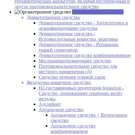
Ненаркотический анальгетик, включая нестероидный и
другое противовоспалительное средство
Органотропное средство
Дерматотропное средство
Дерматотропное средство - Антисептики и
дезинфицирующие средства
Дерматотропное средство -
Вспомогательные вещества, реактивы
Дерматотропное средство - Репарации
тканей стимулятор
Дерматотропное средство комбинированное
Местнонекротизирующее средство
Противовоспалительное средство для
местного применения (Д)
Средство лечения угревой сыпи
Желудочно-кишечное средство
H2-гистаминовых рецепторов блокатор -
Средство, понижающее секрецию желёз
желудка
Адсорбент
Антацидное средство
Антацидное средство + Ветрогонное
средство
Антацидное средство
комбинированное