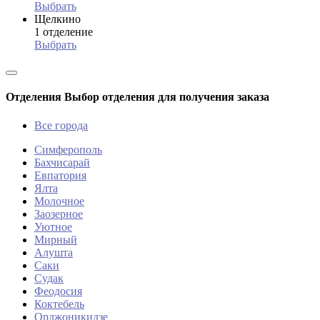
Выбрать
Щелкино
1 отделение
Выбрать
Отделения
Выбор отделения для получения заказа
Все города
Симферополь
Бахчисарай
Евпатория
Ялта
Молочное
Заозерное
Уютное
Мирный
Алушта
Саки
Судак
Феодосия
Коктебель
Орджоникидзе