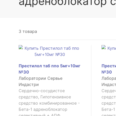
адреноблокатор 
3 товара
Престилол таб ппо 5мг+10мг
Прести
№30
№30
Лаборатории Сервье
Лабор
Индастри
Индас
Сердечно-сосудистое
Серде
средство, Гипотензивное
средст
средство комбинированное -
средст
Бета-1 адреноблокатор
Бета-1
селективный + АПФ
селек