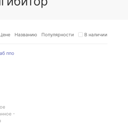
нгибитор
Цене
Названию
Популярности
В наличии
ное
нное -
р