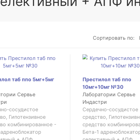
селективный + АПФ и
Сортировать по:
лол таб ппо 5мг+5мг
Престилол таб ппо
10мг+10мг №30
атории Сервье
Лаборатории Сервье
три
Индастри
чно-сосудистое
Сердечно-сосудистое
во, Гипотензивное
средство, Гипотензив
во комбинированное -
средство комбинирова
 адреноблокатор
Бета-1 адреноблокато
тивный + АПФ
селективный + АПФ