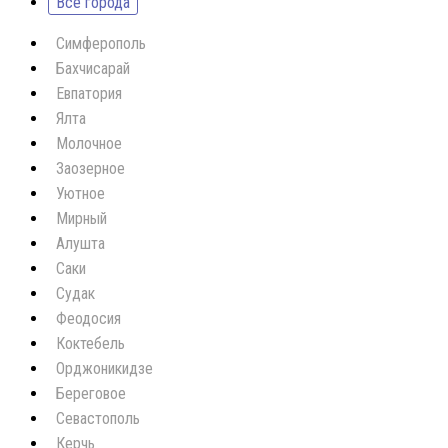
Все города
Симферополь
Бахчисарай
Евпатория
Ялта
Молочное
Заозерное
Уютное
Мирный
Алушта
Саки
Судак
Феодосия
Коктебель
Орджоникидзе
Береговое
Севастополь
Керчь