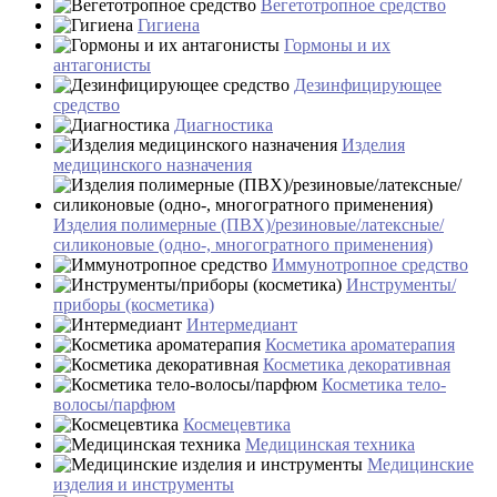
Вегетотропное средство
Гигиена
Гормоны и их
антагонисты
Дезинфицирующее
средство
Диагностика
Изделия
медицинского назначения
Изделия полимерные (ПВХ)/резиновые/латексные/
силиконовые (одно-, многогратного применения)
Иммунотропное средство
Инструменты/
приборы (косметика)
Интермедиант
Косметика ароматерапия
Косметика декоративная
Косметика тело-
волосы/парфюм
Космецевтика
Медицинская техника
Медицинские
изделия и инструменты