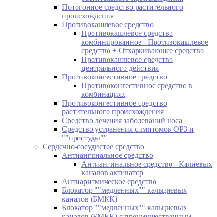
Потогонное средство растительного
происхождения
Противокашлевое средство
Противокашлевое средство
комбинированное - Противокашлевое
средство + Отхаркивающее средство
Противокашлевое средство
центрального действия
Противоконгестивное средство
Противоконгестивное средство в
комбинациях
Противоконгестивное средство
растительного происхождения
Средство лечения заболеваний носа
Средство устранения симптомов ОРЗ и
""простуды""
Сердечно-сосудистое средство
Антиангинальное средство
Антиангинальное средство - Калиевых
каналов активатор
Антиаритмическое средство
Блокатор ""медленных"" кальциевых
каналов (БМКК)
Блокатор ""медленных"" кальциевых
каналов (БМКК) с преимущественным