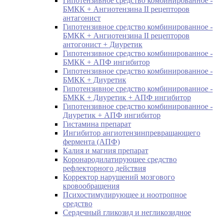
Гипотензивное средство комбинированное -
БМКК + Ангиотензина II рецепторов
антагонист
Гипотензивное средство комбинированное -
БМКК + Ангиотензина II рецепторов
антогонист + Диуретик
Гипотензивное средство комбинированное -
БМКК + АПФ ингибитор
Гипотензивное средство комбинированное -
БМКК + Диуретик
Гипотензивное средство комбинированное -
БМКК + Диуретик + АПФ ингибитор
Гипотензивное средство комбинированное -
Диуретик + АПФ ингибитор
Гистамина препарат
Ингибитор ангиотензинпревращающего
фермента (АПФ)
Калия и магния препарат
Коронародилатирующее средство
рефлекторного действия
Корректор нарушений мозгового
кровообращения
Психостимулирующее и ноотропное
средство
Сердечный гликозид и негликозидное