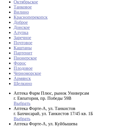
Октябрьское
Танковое
Вилино
Красноперекопск
Доброе
Донское
Алупка
Заречное
Почтовое
Каштаны
Партенит
Пионерское
Форос
Плодовое
Черноморское
Армянск
Щелкино
Аптека Фарм Плюс, рынок Универсам
г. Евпатория, пр. Победы 59В
Выбрать
Аптека Форте-А, ул. Танкистов
г. Бахчисарай, ул. Танкистов 17/45 кв. 1Б
Выбрать
Аптека Форте-А, ул. Куйбышева