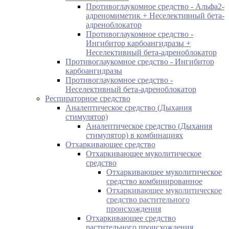
Противоглаукомное средство - Альфа2-
адреномиметик + Неселективный бета-
адреноблокатор
Противоглаукомное средство -
Ингибитор карбоангидразы +
Неселективный бета-адреноблокатор
Противоглаукомное средство - Ингибитор
карбоангидразы
Противоглаукомное средство -
Неселективный бета-адреноблокатор
Респираторное средство
Аналептическое средство (Дыхания
стимулятор)
Аналептическое средство (Дыхания
стимулятор) в комбинациях
Отхаркивающее средство
Отхаркивающее муколитическое
средство
Отхаркивающее муколитическое
средство комбинированное
Отхаркивающее муколитическое
средство растительного
происхождения
Отхаркивающее средство
растительного происхождения