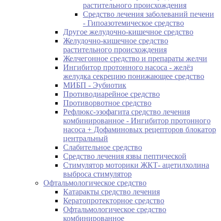
растительного происхождения
Средство лечения заболеваний печени
- Гипоазотемическое средство
Другое желудочно-кишечное средство
Желудочно-кишечное средство
растительного происхождения
Желчегонное средство и препараты желчи
Ингибитор протонного насоса - желёз
желудка секрецию понижающее средство
МИБП - Эубиотик
Противодиарейное средство
Противорвотное средство
Рефлюкс-эзофагита средство лечения
комбинированное - Ингибитор протонного
насоса + Дофаминовых рецепторов блокатор
центральный
Слабительное средство
Средство лечения язвы пептической
Стимулятор моторики ЖКТ- ацетилхолина
выброса стимулятор
Офтальмологическое средство
Катаракты средство лечения
Кератопротекторное средство
Офтальмологическое средство
комбинированное