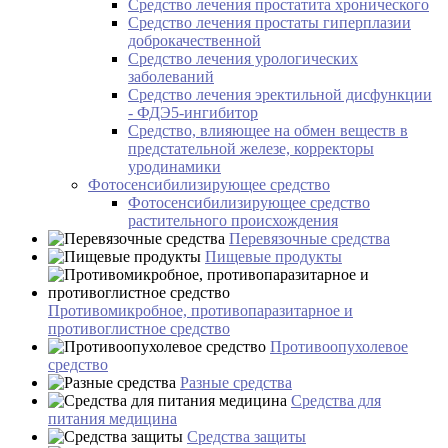
Средство лечения простатита хронического
Средство лечения простаты гиперплазии
доброкачественной
Средство лечения урологических
заболеваний
Средство лечения эректильной дисфункции
- ФДЭ5-ингибитор
Средство, влияющее на обмен веществ в
предстательной железе, корректоры
уродинамики
Фотосенсибилизирующее средство
Фотосенсибилизирующее средство
растительного происхождения
Перевязочные средства
Пищевые продукты
Противомикробное, противопаразитарное и
противоглистное средство
Противоопухолевое
средство
Разные средства
Средства для
питания медицина
Средства защиты