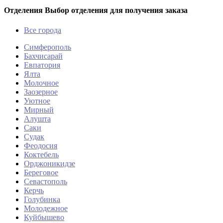
Отделения
Выбор отделения для получения заказа
Все города
Симферополь
Бахчисарай
Евпатория
Ялта
Молочное
Заозерное
Уютное
Мирный
Алушта
Саки
Судак
Феодосия
Коктебель
Орджоникидзе
Береговое
Севастополь
Керчь
Голубинка
Молодежное
Куйбышево