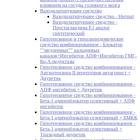
влиянием на сосуды головного мозга
Вазодилатирующее средство
Вазодилатирующее средство - Нитрат
Вазодилатирующее средство -
Простагландина Е1 аналог
синтетический
Гипотензивное и гиполипидемическое
средство комбинированное - Блокатор
""медленных"" кальциевых
каналов+Ингибитор АПФ+Ингибитор ГМГ-
Ко-А-редуктазы
Гипотензивное средство комбинированное -
Ангиотензина II рецепторов антагонист +
Диуретик
Гипотензивное средство комбинированное -
АПФ ингибитор + Диуретик
Гипотензивное средство комбинированное -
Бета-1 адреноблокатор селективный + АПФ
ингибитор
Гипотензивное средство комбинированное -
Бета-1 адреноблокатор селективный + БМКК
Гипотензивное средство комбинированное -
Бета-1 адреноблокатор селективный +
Тиазидный диуретик