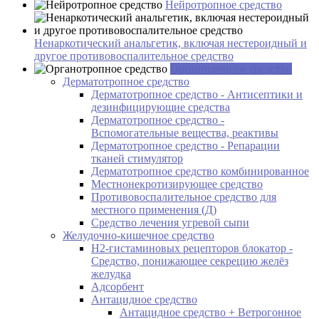
Нейротропное средство
Ненаркотический анальгетик, включая нестероидный и
другое противовоспалительное средство
Органотропное средство
Дерматотропное средство
Дерматотропное средство - Антисептики и
дезинфицирующие средства
Дерматотропное средство -
Вспомогательные вещества, реактивы
Дерматотропное средство - Репарации
тканей стимулятор
Дерматотропное средство комбинированное
Местнонекротизирующее средство
Противовоспалительное средство для
местного применения (Д)
Средство лечения угревой сыпи
Желудочно-кишечное средство
H2-гистаминовых рецепторов блокатор -
Средство, понижающее секрецию желёз
желудка
Адсорбент
Антацидное средство
Антацидное средство + Ветрогонное