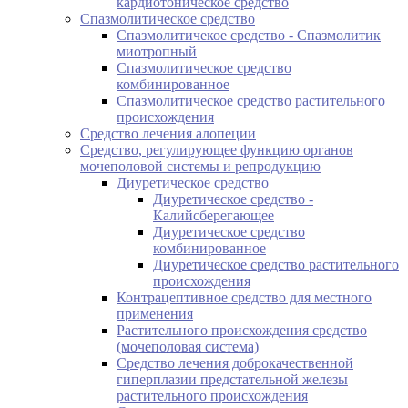
кардиотоническое средство
Спазмолитическое средство
Спазмолитичекое средство - Спазмолитик
миотропный
Спазмолитическое средство
комбинированное
Спазмолитическое средство растительного
происхождения
Средство лечения алопеции
Средство, регулирующее функцию органов
мочеполовой системы и репродукцию
Диуретическое средство
Диуретическое средство -
Калийсберегающее
Диуретическое средство
комбинированное
Диуретическое средство растительного
происхождения
Контрацептивное средство для местного
применения
Растительного происхождения средство
(мочеполовая система)
Средство лечения доброкачественной
гиперплазии предстательной железы
растительного происхождения