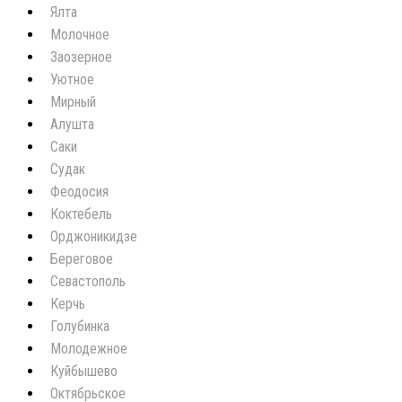
Ялта
Молочное
Заозерное
Уютное
Мирный
Алушта
Саки
Судак
Феодосия
Коктебель
Орджоникидзе
Береговое
Севастополь
Керчь
Голубинка
Молодежное
Куйбышево
Октябрьское