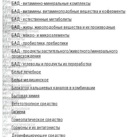
БАД - витаминно-минеральные комплексы
БАД - витамины, витаминоподобные вещества и коферменты
БАД - естественные метаболиты
БАД - жиры, жироподобные вещества и их производные
БАД - макро- и микроэлементы
БАД - пробиотики, пребиотики
БАД - продукты растительного/животного/минерального
происхождения
БАД - углеводы и продукты их переработки
Бельё лечебное
Бельё медицинское
Блокатор кальциевых каналов в комбинации
Бытовая химия
Вегетотропное средство
Гигиена
Гомеопатическое средство
Гормоны и их антагонисты
Дезинфицирующее средство