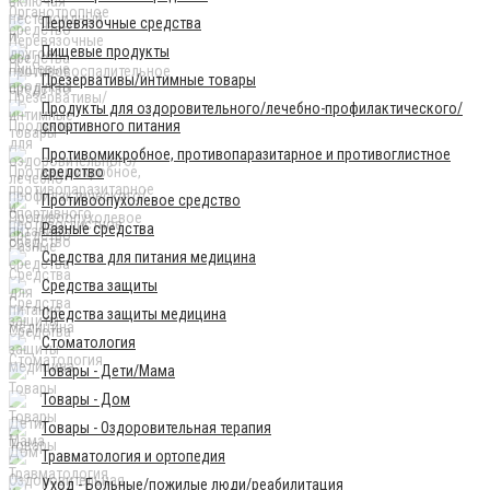
Перевязочные средства
Пищевые продукты
Презервативы/интимные товары
Продукты для оздоровительного/лечебно-профилактического/
спортивного питания
Противомикробное, противопаразитарное и противоглистное
средство
Противоопухолевое средство
Разные средства
Средства для питания медицина
Средства защиты
Средства защиты медицина
Стоматология
Товары - Дети/Мама
Товары - Дом
Товары - Оздоровительная терапия
Травматология и ортопедия
Уход - Больные/пожилые люди/реабилитация