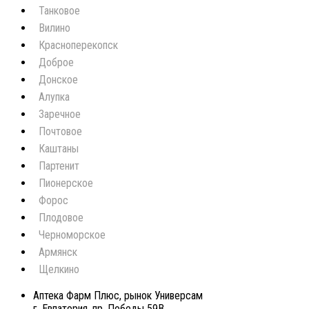
Танковое
Вилино
Красноперекопск
Доброе
Донское
Алупка
Заречное
Почтовое
Каштаны
Партенит
Пионерское
Форос
Плодовое
Черноморское
Армянск
Щелкино
Аптека Фарм Плюс, рынок Универсам
г. Евпатория, пр. Победы 59В