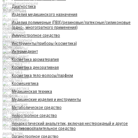
Диагностика
Изделия медицинского назначения
Изделия полимерные (ПВХ)/резиновые/латексные/силиконовые
(одно-, многогратного применения)
Иммунотропное средство
Инструменты/приборы (косметика)
Интермедиант
Косметика ароматерапия
Косметика декоративная
Косметика тело-волосы/парфюм
Космецевтика
Медицинская техника
Медицинские изделия и инструменты
Метаболическое средство
Нейротропное средство
Ненаркотический анальгетик, включая нестероидный и другое
противовоспалительное средство
Органотропное средство