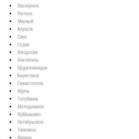
Заозерное
Уютное
Мирный
Алушта
Саки
Судак
Феодосия
Коктебель
Орджоникидзе
Береговое
Севастополь
Керчь
Голубинка
Молодежное
Куйбышево
Октябрьское
Танковое
Вилино