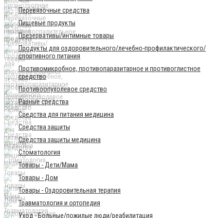
Перевязочные средства
Пищевые продукты
Презервативы/интимные товары
Продукты для оздоровительного/лечебно-профилактического/
спортивного питания
Противомикробное, противопаразитарное и противоглистное
средство
Противоопухолевое средство
Разные средства
Средства для питания медицина
Средства защиты
Средства защиты медицина
Стоматология
Товары - Дети/Мама
Товары - Дом
Товары - Оздоровительная терапия
Травматология и ортопедия
Уход - Больные/пожилые люди/реабилитация