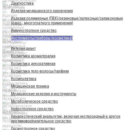
Диагностика
Изделия медицинского назначения
Изделия полимерные (ПВХ)/резиновые/латексные/силиконовые
(одно-, многогратного применения)
Иммунотропное средство
Инструменты/приборы (косметика)
Интермедиант
Косметика ароматерапия
Косметика декоративная
Косметика тело-волосы/парфюм
Космецевтика
Медицинская техника
Медицинские изделия и инструменты
Метаболическое средство
Нейротропное средство
Ненаркотический анальгетик, включая нестероидный и другое
противовоспалительное средство
Органотропное средство