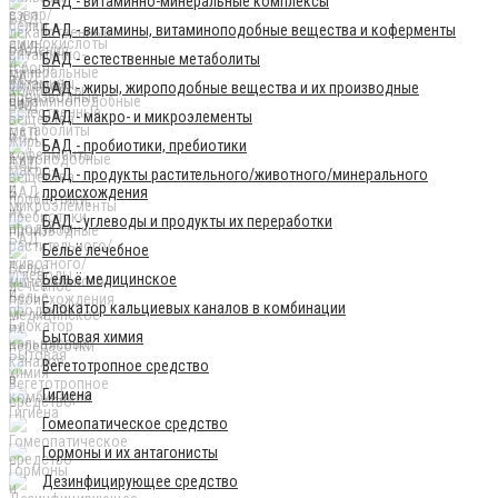
БАД - витаминно-минеральные комплексы
БАД - витамины, витаминоподобные вещества и коферменты
БАД - естественные метаболиты
БАД - жиры, жироподобные вещества и их производные
БАД - макро- и микроэлементы
БАД - пробиотики, пребиотики
БАД - продукты растительного/животного/минерального
происхождения
БАД - углеводы и продукты их переработки
Бельё лечебное
Бельё медицинское
Блокатор кальциевых каналов в комбинации
Бытовая химия
Вегетотропное средство
Гигиена
Гомеопатическое средство
Гормоны и их антагонисты
Дезинфицирующее средство