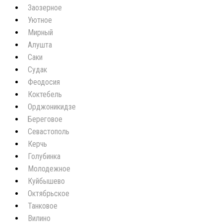
Заозерное
Уютное
Мирный
Алушта
Саки
Судак
Феодосия
Коктебель
Орджоникидзе
Береговое
Севастополь
Керчь
Голубинка
Молодежное
Куйбышево
Октябрьское
Танковое
Вилино