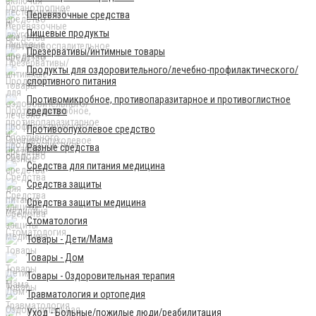
Перевязочные средства
Пищевые продукты
Презервативы/интимные товары
Продукты для оздоровительного/лечебно-профилактического/
спортивного питания
Противомикробное, противопаразитарное и противоглистное
средство
Противоопухолевое средство
Разные средства
Средства для питания медицина
Средства защиты
Средства защиты медицина
Стоматология
Товары - Дети/Мама
Товары - Дом
Товары - Оздоровительная терапия
Травматология и ортопедия
Уход - Больные/пожилые люди/реабилитация