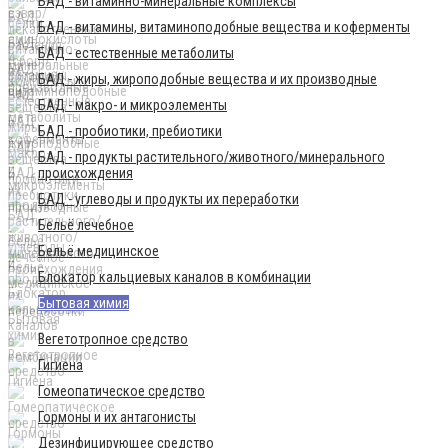
БАД - витаминно-минеральные комплексы
БАД - витамины, витаминоподобные вещества и коферменты
БАД - естественные метаболиты
БАД - жиры, жироподобные вещества и их производные
БАД - макро- и микроэлементы
БАД - пробиотики, пребиотики
БАД - продукты растительного/животного/минерального
происхождения
БАД - углеводы и продукты их переработки
Бельё лечебное
Бельё медицинское
Блокатор кальциевых каналов в комбинации
Бытовая химия
Вегетотропное средство
Гигиена
Гомеопатическое средство
Гормоны и их антагонисты
Дезинфицирующее средство