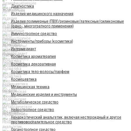
Диагностика
Изделия медицинского назначения
Изделия полимерные (ПВХ)/резиновые/латексные/силиконовые
(одно-, многогратного применения)
Иммунотропное средство
Инструменты/приборы (косметика)
Интермедиант
Косметика ароматерапия
Косметика декоративная
Косметика тело-волосы/парфюм
Космецевтика
Медицинская техника
Медицинские изделия и инструменты
Метаболическое средство
Нейротропное средство
Ненаркотический анальгетик, включая нестероидный и другое
противовоспалительное средство
Органотропное средство