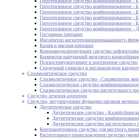
Гипотензивное средство комбинированное - 
Гипотензивное средство комбинированное - 
Гипотензивное средство комбинированное -
Гипотензивное средство комбинированное -
Гипотензивное средство комбинированное -
Гипотензивное средство комбинированное -
Гистамина препарат
Ингибитор ангиотензинпревращающего ферм
Калия и магния препарат
Коронародилатирующее средство рефлекторно
Корректор нарушений мозгового кровообращ
Психостимулирующее и ноотропное средство
Сердечный гликозид и негликозидное кардиот
Спазмолитическое средство
Спазмолитичекое средство - Спазмолитик ми
Спазмолитическое средство комбинированное
Спазмолитическое средство растительного п
Средство лечения алопеции
Средство, регулирующее функцию органов мочепо
Диуретическое средство
Диуретическое средство - Калийсберег
Диуретическое средство комбинированн
Диуретическое средство растительного
Контрацептивное средство для местного при
Растительного происхождения средство (моче