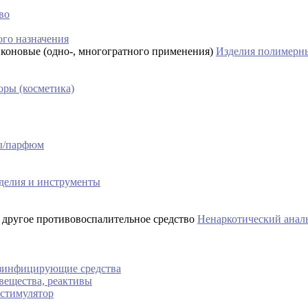
во
го назначения
Изделия полимерны
ры (косметика)
сы/парфюм
делия и инструменты
Ненаркотический аналь
езинфицирующие средства
вещества, реактивы
 стимулятор