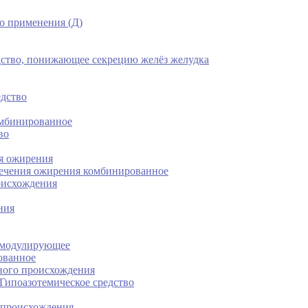
о применения (Д)
дство, понижающее секрецию желёз желудка
едство
омбинированное
во
ия ожирения
лечения ожирения комбинированное
оисхождения
ния
омодулирующее
ованное
ьного происхождения
 Гипоазотемическое средство
 происхождения