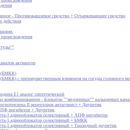
о происхождения
ждения
нное - Противокашлевое средство + Отхаркивающее средство
о действия
нациях
о происхождения
студы""
каналов активатор
в (БМКК)
 (БМКК) с преимущественным влиянием на сосуды головного мо
андина Е1 аналог синтетический
тво комбинированное - Блокатор ""медленных"" кальциевых к
нгиотензина II рецепторов антагонист + Диуретик
 АПФ ингибитор + Диуретик
Бета-1 адреноблокатор селективный + АПФ ингибитор
Бета-1 адреноблокатор селективный + БМКК
ета-1 адреноблокатор селективный + Тиазидный диуретик