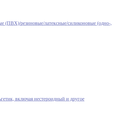
е (ПВХ)/резиновые/латексные/силиконовые (одно-,
гетик, включая нестероидный и другое