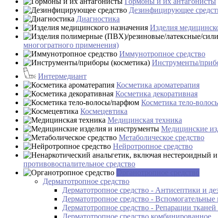
Гормоны и их антагонисты
Дезинфицирующее средст
Диагностика
Изделия медицинско
многогратного применения)
Иммунотропное средство
Инструменты/прибо
Интермедиант
Косметика ароматерапия
Косметика декоративная
Косметика тело-воло
Космецевтика
Медицинская техника
Медицинские из
Метаболическое средство
Нейротропное средство
противовоспалительное средство
Органотропное средство
Дерматотропное средство
Дерматотропное средство - Антисептики и д
Дерматотропное средство - Вспомогательные 
Дерматотропное средство - Репарации тканей
Дерматотропное средство комбинированное