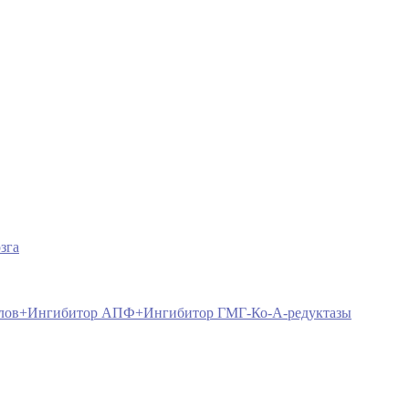
зга
аналов+Ингибитор АПФ+Ингибитор ГМГ-Ко-А-редуктазы