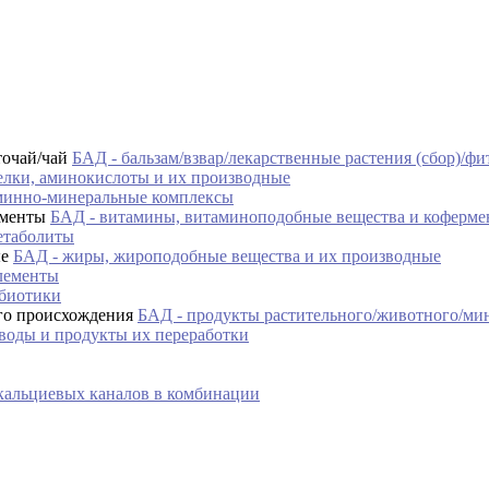
БАД - бальзам/взвар/лекарственные растения (сбор)/фи
елки, аминокислоты и их производные
минно-минеральные комплексы
БАД - витамины, витаминоподобные вещества и коферм
етаболиты
БАД - жиры, жироподобные вещества и их производные
лементы
ебиотики
БАД - продукты растительного/животного/ми
воды и продукты их переработки
кальциевых каналов в комбинации