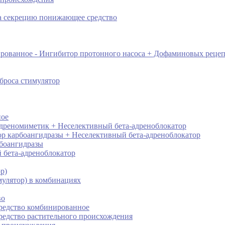
ка секрецию понижающее средство
ированное - Ингибитор протонного насоса + Дофаминовых реце
броса стимулятор
ное
адреномиметик + Неселективный бета-адреноблокатор
ор карбоангидразы + Неселективный бета-адреноблокатор
рбоангидразы
 бета-адреноблокатор
р)
мулятор) в комбинациях
во
редство комбинированное
редство растительного происхождения