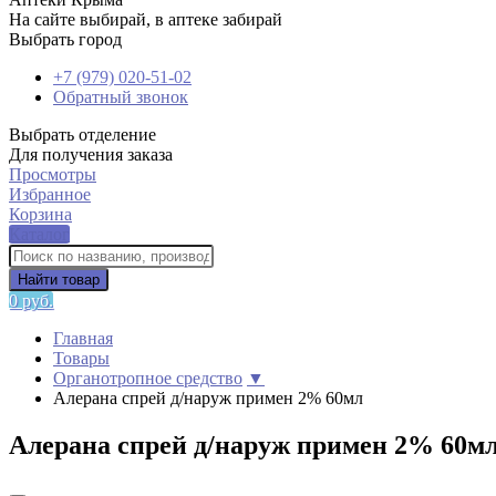
На сайте выбирай, в аптеке забирай
Выбрать город
+7 (979) 020-51-02
Обратный звонок
Выбрать отделение
Для получения заказа
Просмотры
Избранное
Корзина
Каталог
Найти товар
0 руб.
Главная
Товары
Органотропное средство
▼
Алерана спрей д/наруж примен 2% 60мл
Алерана спрей д/наруж примен 2% 60м