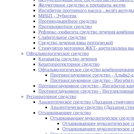
Желчегонное средство и препараты желчи
Ингибитор протонного насоса - желёз желуд
МИБП - Эубиотик
Противодиарейное средство
Противорвотное средство
Рефлюкс-эзофагита средство лечения комбин
Слабительное средство
Средство лечения язвы пептической
Стимулятор моторики ЖКТ- ацетилхолина вы
Офтальмологическое средство
Катаракты средство лечения
Кератопротекторное средство
Офтальмологическое средство комбинирован
Противоглаукомное средство - Альфа2-
Противоглаукомное средство - Ингибит
Противоглаукомное средство - Ингибитор ка
Противоглаукомное средство - Неселективный
Респираторное средство
Аналептическое средство (Дыхания стимулято
Аналептическое средство (Дыхания сти
Отхаркивающее средство
Отхаркивающее муколитическое средст
Отхаркивающее муколитическое с
Отхаркивающее муколитическое с