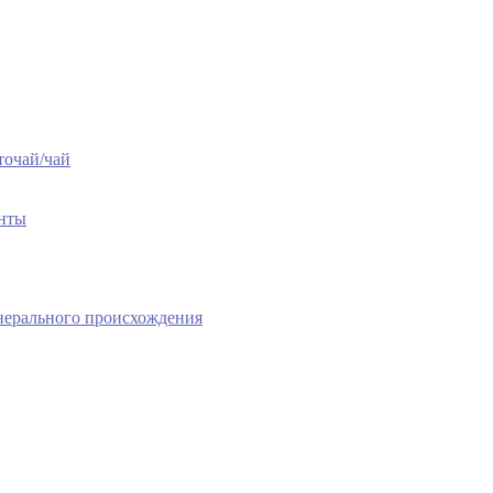
точай/чай
енты
нерального происхождения