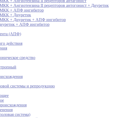
БМКК + Ангиотензина II рецепторов антагонист
БМКК + Ангиотензина II рецепторов антогонист + Диуретик
 БМКК + АПФ ингибитор
 БМКК + Диуретик
 БМКК + Диуретик + АПФ ингибитор
 Диуретик + АПФ ингибитор
ента (АПФ)
го действия
ения
оническое средство
отропный
роисхождения
ловой системы и репродукцию
ающее
ое
 происхождения
менения
половая система)