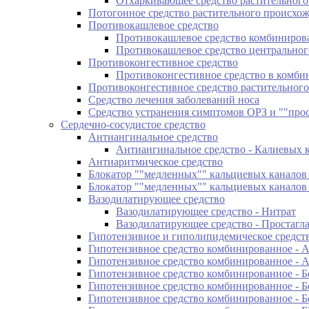
Отхаркивающее средство растительног
Потогонное средство растительного происхо
Противокашлевое средство
Противокашлевое средство комбинирова
Противокашлевое средство центральног
Противоконгестивное средство
Противоконгестивное средство в комби
Противоконгестивное средство растительног
Средство лечения заболеваний носа
Средство устранения симптомов ОРЗ и ""про
Сердечно-сосудистое средство
Антиангинальное средство
Антиангинальное средство - Калиевых 
Антиаритмическое средство
Блокатор ""медленных"" кальциевых канало
Блокатор ""медленных"" кальциевых каналов
Вазодилатирующее средство
Вазодилатирующее средство - Нитрат
Вазодилатирующее средство - Простагл
Гипотензивное и гиполипидемическое средс
Гипотензивное средство комбинированное - А
Гипотензивное средство комбинированное -
Гипотензивное средство комбинированное - 
Гипотензивное средство комбинированное - 
Гипотензивное средство комбинированное - Б