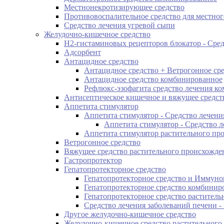
Местнонекротизирующее средство
Противовоспалительное средство для местног
Средство лечения угревой сыпи
Желудочно-кишечное средство
H2-гистаминовых рецепторов блокатор - Сре
Адсорбент
Антацидное средство
Антацидное средство + Ветрогонное ср
Антацидное средство комбинированное
Рефлюкс-эзофагита средство лечения к
Антисептическое кишечное и вяжущее средст
Аппетита стимулятор
Аппетита стимулятор - Средство лечен
Аппетита стимулятор - Средство 
Аппетита стимулятор растительного пр
Ветрогонное средство
Вяжущее средство растительного происхожде
Гастропротектор
Гепатопротекторное средство
Гепатопротекторное средство и Иммун
Гепатопротекторное средство комбинир
Гепатопротекторное средство растител
Средство лечения заболеваний печени -
Другое желудочно-кишечное средство
Желудочно-кишечное средство растительного