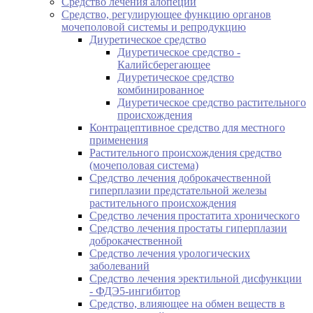
Средство лечения алопеции
Средство, регулирующее функцию органов
мочеполовой системы и репродукцию
Диуретическое средство
Диуретическое средство -
Калийсберегающее
Диуретическое средство
комбинированное
Диуретическое средство растительного
происхождения
Контрацептивное средство для местного
применения
Растительного происхождения средство
(мочеполовая система)
Средство лечения доброкачественной
гиперплазии предстательной железы
растительного происхождения
Средство лечения простатита хронического
Средство лечения простаты гиперплазии
доброкачественной
Средство лечения урологических
заболеваний
Средство лечения эректильной дисфункции
- ФДЭ5-ингибитор
Средство, влияющее на обмен веществ в