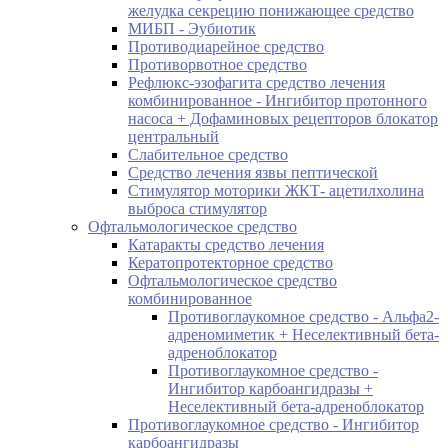
желудка секрецию понижающее средство
МИБП - Эубиотик
Противодиарейное средство
Противорвотное средство
Рефлюкс-эзофагита средство лечения
комбинированное - Ингибитор протонного
насоса + Дофаминовых рецепторов блокатор
центральный
Слабительное средство
Средство лечения язвы пептической
Стимулятор моторики ЖКТ- ацетилхолина
выброса стимулятор
Офтальмологическое средство
Катаракты средство лечения
Кератопротекторное средство
Офтальмологическое средство
комбинированное
Противоглаукомное средство - Альфа2-
адреномиметик + Неселективный бета-
адреноблокатор
Противоглаукомное средство -
Ингибитор карбоангидразы +
Неселективный бета-адреноблокатор
Противоглаукомное средство - Ингибитор
карбоангидразы