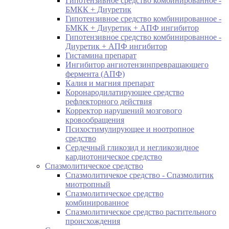
Гипотензивное средство комбинированное -
БМКК + Диуретик
Гипотензивное средство комбинированное -
БМКК + Диуретик + АПФ ингибитор
Гипотензивное средство комбинированное -
Диуретик + АПФ ингибитор
Гистамина препарат
Ингибитор ангиотензинпревращающего
фермента (АПФ)
Калия и магния препарат
Коронародилатирующее средство
рефлекторного действия
Корректор нарушений мозгового
кровообращения
Психостимулирующее и ноотропное
средство
Сердечный гликозид и негликозидное
кардиотоническое средство
Спазмолитическое средство
Спазмолитичекое средство - Спазмолитик
миотропный
Спазмолитическое средство
комбинированное
Спазмолитическое средство растительного
происхождения