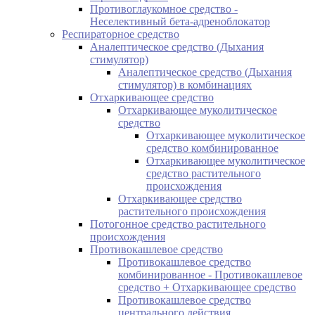
Противоглаукомное средство -
Неселективный бета-адреноблокатор
Респираторное средство
Аналептическое средство (Дыхания
стимулятор)
Аналептическое средство (Дыхания
стимулятор) в комбинациях
Отхаркивающее средство
Отхаркивающее муколитическое
средство
Отхаркивающее муколитическое
средство комбинированное
Отхаркивающее муколитическое
средство растительного
происхождения
Отхаркивающее средство
растительного происхождения
Потогонное средство растительного
происхождения
Противокашлевое средство
Противокашлевое средство
комбинированное - Противокашлевое
средство + Отхаркивающее средство
Противокашлевое средство
центрального действия