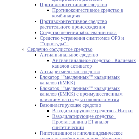
Противоконгестивное средство
Противоконгестивное средство в
комбинациях
Противоконгестивное средство
растительного происхождения
Средство лечения заболеваний носа
Средство устранения симптомов ОРЗ и
""простуды""
Сердечно-сосудистое средство
Антиангинальное средство
Антиангинальное средство - Калиевых
каналов активатор
Антиаритмическое средство
Блокатор ""медленных"" кальциевых
каналов (БМКК)
Блокатор ""медленных"" кальциевых
каналов (БМКК) с преимущественным
влиянием на сосуды головного мозга
Вазодилатирующее средство
Вазодилатирующее средство - Нитрат
Вазодилатирующее средство -
Простагландина Е1 аналог
синтетический
Гипотензивное и гиполипидемическое
средство комбинированное - Блокатор