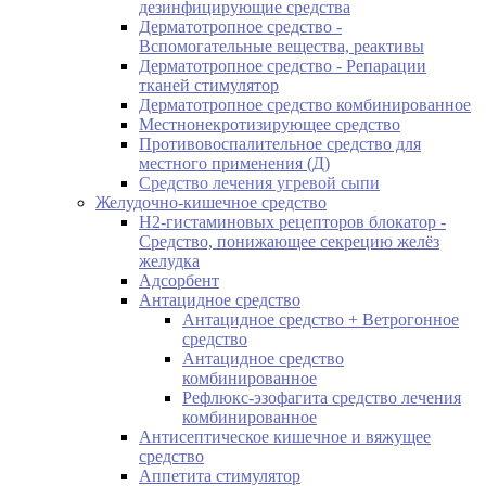
дезинфицирующие средства
Дерматотропное средство -
Вспомогательные вещества, реактивы
Дерматотропное средство - Репарации
тканей стимулятор
Дерматотропное средство комбинированное
Местнонекротизирующее средство
Противовоспалительное средство для
местного применения (Д)
Средство лечения угревой сыпи
Желудочно-кишечное средство
H2-гистаминовых рецепторов блокатор -
Средство, понижающее секрецию желёз
желудка
Адсорбент
Антацидное средство
Антацидное средство + Ветрогонное
средство
Антацидное средство
комбинированное
Рефлюкс-эзофагита средство лечения
комбинированное
Антисептическое кишечное и вяжущее
средство
Аппетита стимулятор