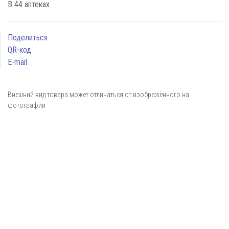
В 44 аптеках
Поделиться
QR-код
E-mail
Внешний вид товара может отличаться от изображённого на
фотографии
Я даю
согласие
на обработку персональных данных в
соответствии с
политикой обработки персональных данных