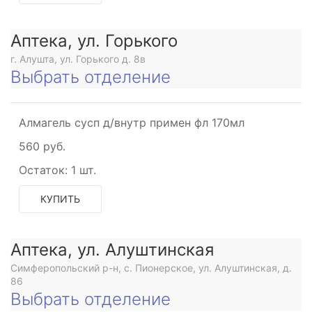
Аптека, ул. Горького
г. Алушта, ул. Горького д. 8в
Выбрать отделение
е
е
Алмагель сусп д/внутр примен фл 170мл
ющее
560 руб.
ское
Остаток:
1 шт.
анное
КУПИТЬ
ющее
ское
Аптека, ул. Алуштинская
го
Симферопольский р-н, с. Пионерское, ул. Алуштинская, д.
ния
86
е
Выбрать отделение