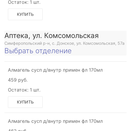
Остаток:
1 шт.
КУПИТЬ
е
Аптека, ул. Комсомольская
рное
Симферопольский р-н, с. Донское, ул. Комсомольская, 57а
Выбрать отделение
рующее
рное
Алмагель сусп д/внутр примен фл 170мл
ое
рное
459 руб.
Остаток:
1 шт.
КУПИТЬ
Алмагель сусп д/внутр примен фл 170мл
462 руб.