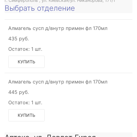
г. Симферополь , ул. Киевская/ул. Никанорова, 171/1
Выбрать отделение
Алмагель сусп д/внутр примен фл 170мл
435 руб.
Остаток:
1 шт.
КУПИТЬ
Алмагель сусп д/внутр примен фл 170мл
445 руб.
Остаток:
1 шт.
щее
КУПИТЬ
ое