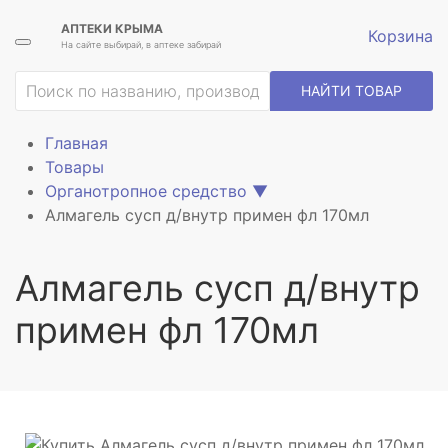
АПТЕКИ КРЫМА
Корзина
На сайте выбирай, в аптеке забирай
ие
НАЙТИ ТОВАР
Главная
Товары
Органотропное средство
▼
Алмагель сусп д/внутр примен фл 170мл
Алмагель сусп д/внутр
примен фл 170мл