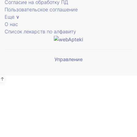
Согласие на обработку ПД
Пользовательское соглашение
Еще ∨
О нас
Список лекарств по алфавиту
Управление
Мы будем
показывать аптеки для вашего
города
↑
Симферополь
41 отделение
Выбрать
Бахчисарай
4 отделения
Выбрать