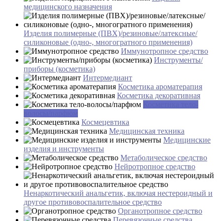
медицинского назначения
Изделия полимерные (ПВХ)/резиновые/латексные/
силиконовые (одно-, многогратного применения)
Иммунотропное средство
Инструменты/
приборы (косметика)
Интермедиант
Косметика ароматерапия
Косметика декоративная
Косметика тело-
волосы/парфюм
Космецевтика
Медицинская техника
Медицинские
изделия и инструменты
Метаболическое средство
Нейротропное средство
Ненаркотический анальгетик, включая нестероидный и
другое противовоспалительное средство
Органотропное средство
Перевязочные средства