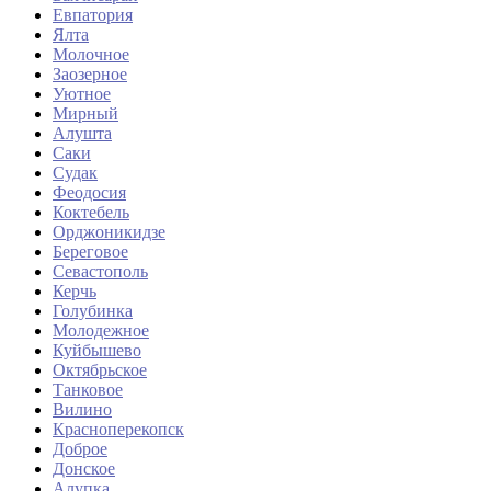
Евпатория
Ялта
Молочное
Заозерное
Уютное
Мирный
Алушта
Саки
Судак
Феодосия
Коктебель
Орджоникидзе
Береговое
Севастополь
Керчь
Голубинка
Молодежное
Куйбышево
Октябрьское
Танковое
Вилино
Красноперекопск
Доброе
Донское
Алупка