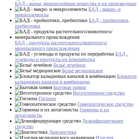
БАД - жиры, жироподобные вещества и их производные
БАД - макро- и
микроэлементы
БАД - пробиотики,
пребиотики
БАД - продукты растительного/животного/
минерального происхождения
БАД -
углеводы и продукты их переработки
Бельё лечебное
Бельё медицинское
Блокатор
кальциевых каналов в комбинации
Бытовая химия
Вегетотропное средство
Гигиена
Гомеопатическое средство
Гормоны и их
антагонисты
Дезинфицирующее
средство
Диагностика
Изделия