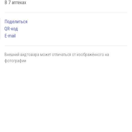
В 7 аптеках
Поделиться
QR-код
E-mail
Внешний вид товара может отличаться от изображённого на
фотографии
Я даю
согласие
на обработку персональных данных в
соответствии с
политикой обработки персональных данных