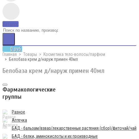
Каталог
0 руб.
Главная
Товары
Косметика тело-волосы/парфюм
Белобаза крем д/наруж примен 40мл
Белобаза крем д/наруж примен 40мл
Фармакологические
группы
Разное
Аптечка
БАД - бальзам/взвар/лекарственные растения (сбор)/фиточай/чай
БАД - белки, аминокислоты и их производные