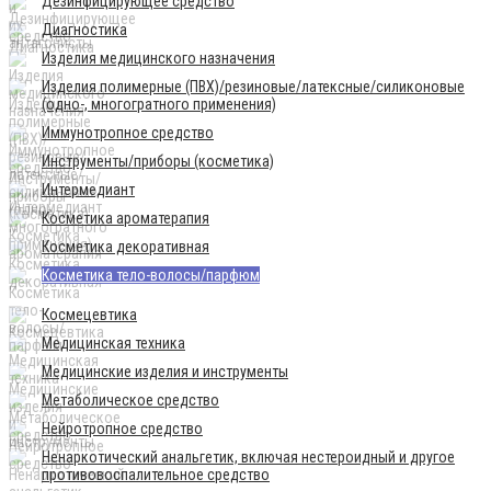
Дезинфицирующее средство
Диагностика
Изделия медицинского назначения
Изделия полимерные (ПВХ)/резиновые/латексные/силиконовые
(одно-, многогратного применения)
Иммунотропное средство
Инструменты/приборы (косметика)
Интермедиант
Косметика ароматерапия
Косметика декоративная
Косметика тело-волосы/парфюм
Космецевтика
Медицинская техника
Медицинские изделия и инструменты
Метаболическое средство
Нейротропное средство
Ненаркотический анальгетик, включая нестероидный и другое
противовоспалительное средство