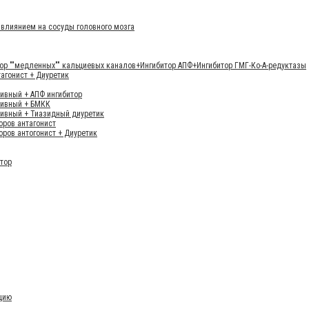
влиянием на сосуды головного мозга
ор ""медленных"" кальциевых каналов+Ингибитор АПФ+Ингибитор ГМГ-Ко-А-редуктазы
тагонист + Диуретик
тивный + АПФ ингибитор
тивный + БМКК
тивный + Тиазидный диуретик
оров антагонист
оров антогонист + Диуретик
итор
цию