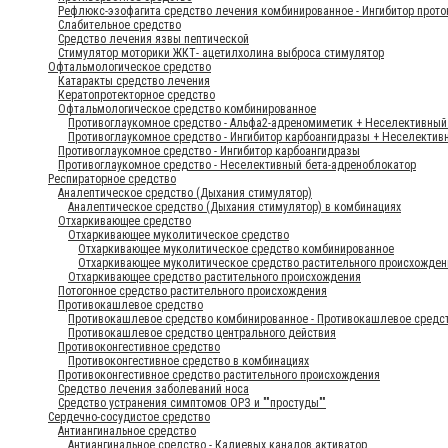
Рефлюкс-эзофагита средство лечения комбинированное - Ингибитор прот
Слабительное средство
Средство лечения язвы пептической
Стимулятор моторики ЖКТ- ацетилхолина выброса стимулятор
Офтальмологическое средство
Катаракты средство лечения
Кератопротекторное средство
Офтальмологическое средство комбинированное
Противоглаукомное средство - Альфа2-адреномиметик + Неселективный
Противоглаукомное средство - Ингибитор карбоангидразы + Неселектив
Противоглаукомное средство - Ингибитор карбоангидразы
Противоглаукомное средство - Неселективный бета-адреноблокатор
Респираторное средство
Аналептическое средство (Дыхания стимулятор)
Аналептическое средство (Дыхания стимулятор) в комбинациях
Отхаркивающее средство
Отхаркивающее муколитическое средство
Отхаркивающее муколитическое средство комбинированное
Отхаркивающее муколитическое средство растительного происхожден
Отхаркивающее средство растительного происхождения
Потогонное средство растительного происхождения
Противокашлевое средство
Противокашлевое средство комбинированное - Противокашлевое средс
Противокашлевое средство центрального действия
Противоконгестивное средство
Противоконгестивное средство в комбинациях
Противоконгестивное средство растительного происхождения
Средство лечения заболеваний носа
Средство устранения симптомов ОРЗ и ""простуды""
Сердечно-сосудистое средство
Антиангинальное средство
Антиангинальное средство - Калиевых каналов активатор