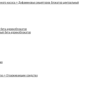
онного насоса + Дофаминовых рецепторов блокатор центральный
 бета-адреноблокатор
ный бета-адреноблокатор
ия
тво + Отхаркивающее средство