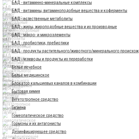
БАД - витаминно-минеральные комплексы
БАД - витамины, витаминоподобные вещества и коферменты
БАД - естественные метаболиты
БАД - жиры, жироподобные вещества и их производные
БАД - макро- и микроэлементы
БАД - пробиотики, пребиотики
БАД - продукты растительного/животного/минерального происхо
БАД - углеводы и продукты их переработки
Бельё лечебное
Бельё медицинское
Блокатор кальциевых каналов в комбинации
Бытовая химия
Вегетотропное средство
Гигиена
Гомеопатическое средство
Гормоны и их антагонисты
Дезинфицирующее средство