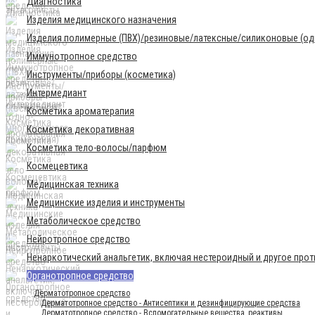
Диагностика
Изделия медицинского назначения
Изделия полимерные (ПВХ)/резиновые/латексные/силиконовые (одн
Иммунотропное средство
Инструменты/приборы (косметика)
Интермедиант
Косметика ароматерапия
Косметика декоративная
Косметика тело-волосы/парфюм
Космецевтика
Медицинская техника
Медицинские изделия и инструменты
Метаболическое средство
Нейротропное средство
Ненаркотический анальгетик, включая нестероидный и другое про
Органотропное средство
Дерматотропное средство
Дерматотропное средство - Антисептики и дезинфицирующие средства
Дерматотропное средство - Вспомогательные вещества, реактивы