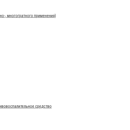
о-, многогратного применения)
тивовоспалительное средство