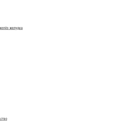
 желёз желудка
дство