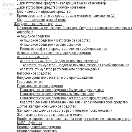
Дерматотропное средство - Репарации тканей стимулятор
Дерматотропное средство комбинированное
Местнонекротизирующее средство
Противовоспалительное средство для местного применения (Д)
Средство лечения угревой сыпи
Желудочно-кишечное средство
H2-гистаминовых рецепторов блокатор - Средство, понижающее секрецию
Адсорбент
Антацидное средство
Антацидное средство + Ветрогонное средство
Антацидное средство комбинированное
Рефлюкс-эзофагита средство лечения комбинированное
Антисептическое кишечное и вяжущее средство
Аппетита стимулятор
Аппетита стимулятор - Средство лечения ожирения
Аппетита стимулятор - Средство лечения ожирения комбинированное
Аппетита стимулятор растительного происхождения
Ветрогонное средство
Вяжущее средство растительного происхождения
Гастропротектор
Гепатопротекторное средство
Гепатопротекторное средство и Иммуномодулирующее
Гепатопротекторное средство комбинированное
Гепатопротекторное средство растительного происхождения
Средство лечения заболеваний печени - Гипоазотемическое средство
Другое желудочно-кишечное средство
Желудочно-кишечное средство растительного происхождения
Желчегонное средство и препараты желчи
Ингибитор протонного насоса - желёз желудка секрецию понижающее сре
МИБП - Эубиотик
Противодиарейное средство
Противорвотное средство