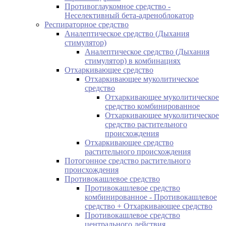
Противоглаукомное средство -
Неселективный бета-адреноблокатор
Респираторное средство
Аналептическое средство (Дыхания
стимулятор)
Аналептическое средство (Дыхания
стимулятор) в комбинациях
Отхаркивающее средство
Отхаркивающее муколитическое
средство
Отхаркивающее муколитическое
средство комбинированное
Отхаркивающее муколитическое
средство растительного
происхождения
Отхаркивающее средство
растительного происхождения
Потогонное средство растительного
происхождения
Противокашлевое средство
Противокашлевое средство
комбинированное - Противокашлевое
средство + Отхаркивающее средство
Противокашлевое средство
центрального действия