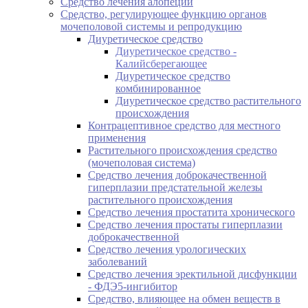
Средство лечения алопеции
Средство, регулирующее функцию органов
мочеполовой системы и репродукцию
Диуретическое средство
Диуретическое средство -
Калийсберегающее
Диуретическое средство
комбинированное
Диуретическое средство растительного
происхождения
Контрацептивное средство для местного
применения
Растительного происхождения средство
(мочеполовая система)
Средство лечения доброкачественной
гиперплазии предстательной железы
растительного происхождения
Средство лечения простатита хронического
Средство лечения простаты гиперплазии
доброкачественной
Средство лечения урологических
заболеваний
Средство лечения эректильной дисфункции
- ФДЭ5-ингибитор
Средство, влияющее на обмен веществ в