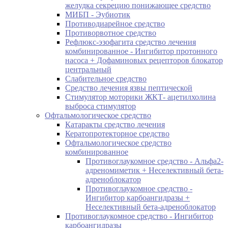
желудка секрецию понижающее средство
МИБП - Эубиотик
Противодиарейное средство
Противорвотное средство
Рефлюкс-эзофагита средство лечения
комбинированное - Ингибитор протонного
насоса + Дофаминовых рецепторов блокатор
центральный
Слабительное средство
Средство лечения язвы пептической
Стимулятор моторики ЖКТ- ацетилхолина
выброса стимулятор
Офтальмологическое средство
Катаракты средство лечения
Кератопротекторное средство
Офтальмологическое средство
комбинированное
Противоглаукомное средство - Альфа2-
адреномиметик + Неселективный бета-
адреноблокатор
Противоглаукомное средство -
Ингибитор карбоангидразы +
Неселективный бета-адреноблокатор
Противоглаукомное средство - Ингибитор
карбоангидразы