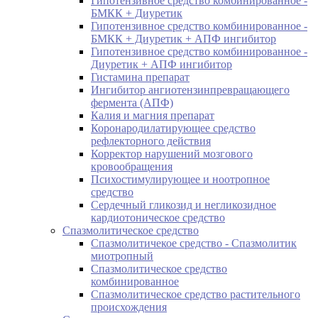
Гипотензивное средство комбинированное -
БМКК + Диуретик
Гипотензивное средство комбинированное -
БМКК + Диуретик + АПФ ингибитор
Гипотензивное средство комбинированное -
Диуретик + АПФ ингибитор
Гистамина препарат
Ингибитор ангиотензинпревращающего
фермента (АПФ)
Калия и магния препарат
Коронародилатирующее средство
рефлекторного действия
Корректор нарушений мозгового
кровообращения
Психостимулирующее и ноотропное
средство
Сердечный гликозид и негликозидное
кардиотоническое средство
Спазмолитическое средство
Спазмолитичекое средство - Спазмолитик
миотропный
Спазмолитическое средство
комбинированное
Спазмолитическое средство растительного
происхождения