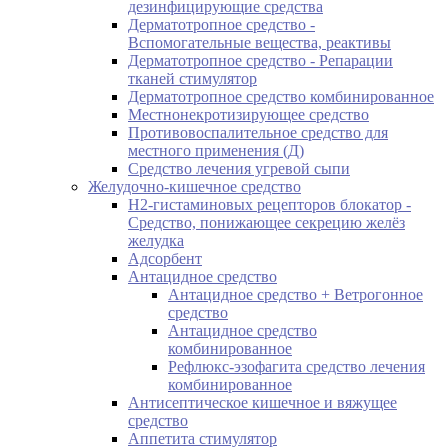
дезинфицирующие средства
Дерматотропное средство -
Вспомогательные вещества, реактивы
Дерматотропное средство - Репарации
тканей стимулятор
Дерматотропное средство комбинированное
Местнонекротизирующее средство
Противовоспалительное средство для
местного применения (Д)
Средство лечения угревой сыпи
Желудочно-кишечное средство
H2-гистаминовых рецепторов блокатор -
Средство, понижающее секрецию желёз
желудка
Адсорбент
Антацидное средство
Антацидное средство + Ветрогонное
средство
Антацидное средство
комбинированное
Рефлюкс-эзофагита средство лечения
комбинированное
Антисептическое кишечное и вяжущее
средство
Аппетита стимулятор