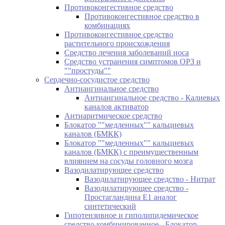
Противоконгестивное средство
Противоконгестивное средство в
комбинациях
Противоконгестивное средство
растительного происхождения
Средство лечения заболеваний носа
Средство устранения симптомов ОРЗ и
""простуды""
Сердечно-сосудистое средство
Антиангинальное средство
Антиангинальное средство - Калиевых
каналов активатор
Антиаритмическое средство
Блокатор ""медленных"" кальциевых
каналов (БМКК)
Блокатор ""медленных"" кальциевых
каналов (БМКК) с преимущественным
влиянием на сосуды головного мозга
Вазодилатирующее средство
Вазодилатирующее средство - Нитрат
Вазодилатирующее средство -
Простагландина Е1 аналог
синтетический
Гипотензивное и гиполипидемическое
средство комбинированное - Блокатор