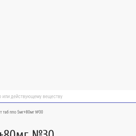
т таб ппо 5мг+80мг №30
г+80мг №30