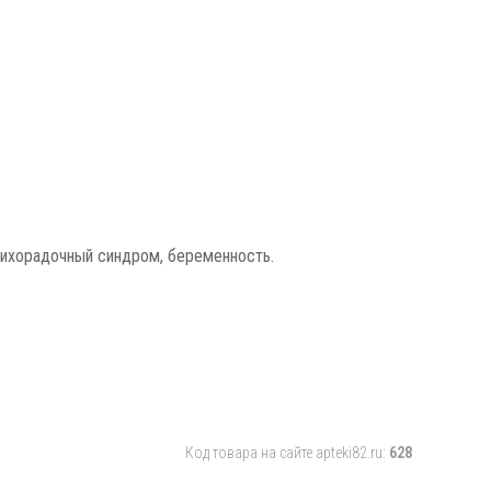
лихорадочный синдром, беременность.
Код товара на сайте apteki82.ru:
628