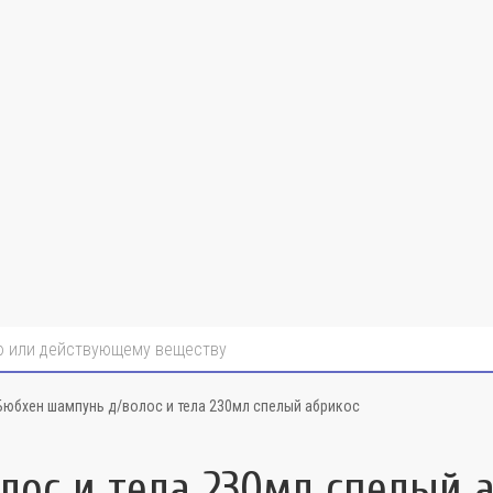
Бюбхен шампунь д/волос и тела 230мл спелый абрикос
лос и тела 230мл спелый 