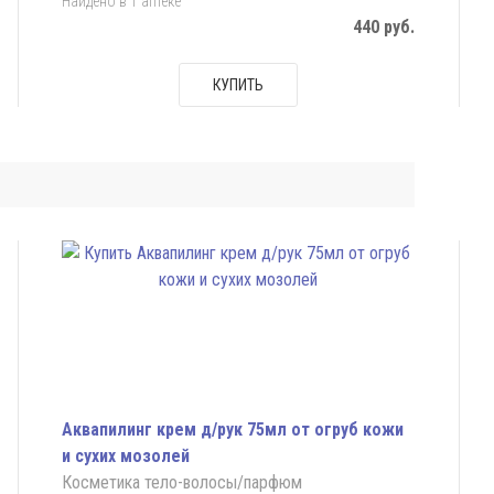
Найдено в 1 аптеке
440 руб.
КУПИТЬ
Аквапилинг крем д/рук 75мл от огруб кожи
и сухих мозолей
Косметика тело-волосы/парфюм