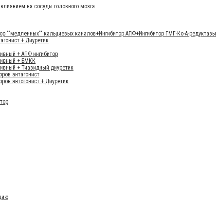
влиянием на сосуды головного мозга
ор ""медленных"" кальциевых каналов+Ингибитор АПФ+Ингибитор ГМГ-Ко-А-редуктазы
тагонист + Диуретик
тивный + АПФ ингибитор
тивный + БМКК
тивный + Тиазидный диуретик
оров антагонист
оров антогонист + Диуретик
итор
цию