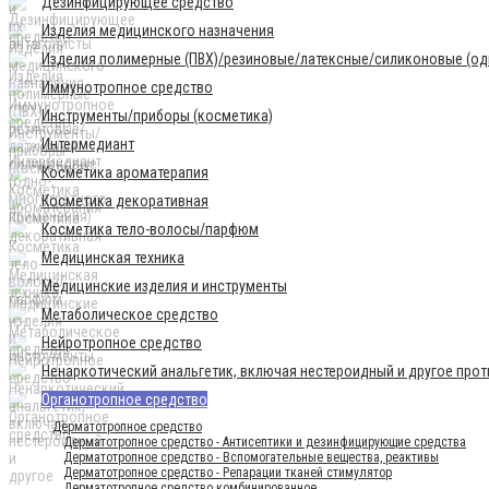
Дезинфицирующее средство
Изделия медицинского назначения
Изделия полимерные (ПВХ)/резиновые/латексные/силиконовые (одн
Иммунотропное средство
Инструменты/приборы (косметика)
Интермедиант
Косметика ароматерапия
Косметика декоративная
Косметика тело-волосы/парфюм
Медицинская техника
Медицинские изделия и инструменты
Метаболическое средство
Нейротропное средство
Ненаркотический анальгетик, включая нестероидный и другое про
Органотропное средство
Дерматотропное средство
Дерматотропное средство - Антисептики и дезинфицирующие средства
Дерматотропное средство - Вспомогательные вещества, реактивы
Дерматотропное средство - Репарации тканей стимулятор
Дерматотропное средство комбинированное