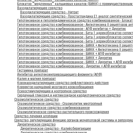
Блокатор ""медленных"" кальциевых каналов (БМКК) с преимущественным 
Вазодилатирующее средство
Вазодилатирующее средство - Нитрат
Вазодилатирующее средство - Простагландина Е1 аналог синтетический
Гипотензивное и гиполипидемическое средство комбинированное - Блокат
Гипотензивное средство комбинированное - Ангиотензина II рецепторов ан
Гипотензивное средство комбинированное - АПФ ингибитор + Диуретик
Гипотензивное средство комбинированное - Бета-1 адреноблокатор селек
Гипотензивное средство комбинированное - Бета-1 адреноблокатор селек
Гипотензивное средство комбинированное - Бета-1 адреноблокатор селек
Гипотензивное средство комбинированное - БМКК + Ангиотензина II рецепт
Гипотензивное средство комбинированное - БМКК + Ангиотензина II рецепт
Гипотензивное средство комбинированное - БМКК + АПФ ингибитор
Гипотензивное средство комбинированное - БМКК + Диуретик
Гипотензивное средство комбинированное - БМКК + Диуретик + АПФ ингиб
Гипотензивное средство комбинированное - Диуретик + АПФ ингибитор
Гистамина препарат
Ингибитор ангиотензинпревращающего фермента (АПФ)
Калия и магния препарат
Коронародилатирующее средство рефлекторного действия
Корректор нарушений мозгового кровообращения
Психостимулирующее и ноотропное средство
Сердечный гликозид и негликозидное кардиотоническое средство
Спазмолитическое средство
Спазмолитичекое средство - Спазмолитик миотропный
Спазмолитическое средство комбинированное
Спазмолитическое средство растительного происхождения
Средство лечения алопеции
Средство, регулирующее функцию органов мочеполовой системы и репродук
Диуретическое средство
Диуретическое средство - Калийсберегающее
Диуретическое средство комбинированное