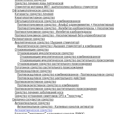
Средство лечения язвы пептической
Стимулятор моторики ЖКТ- ацетилхолина выброса стимулятор
Офтальмологическое средство
Катаракты средство лечения
Кератопротекторное средство
Офтальмологическое средство комбинированное
Противоглаукомное средство - Альфа2-адреномиметик + Неселективный
Противоглаукомное средство - Ингибитор карбоангидразы + Неселектив
Противоглаукомное средство - Ингибитор карбоангидразы
Противоглаукомное средство - Неселективный бета-адреноблокатор
Респираторное средство
Аналептическое средство (Дыхания стимулятор)
Аналептическое средство (Дыхания стимулятор) в комбинациях
Отхаркивающее средство
Отхаркивающее муколитическое средство
Отхаркивающее муколитическое средство комбинированное
Отхаркивающее муколитическое средство растительного происхожден
Отхаркивающее средство растительного происхождения
Потогонное средство растительного происхождения
Противокашлевое средство
Противокашлевое средство комбинированное - Противокашлевое средс
Противокашлевое средство центрального действия
Противоконгестивное средство
Противоконгестивное средство в комбинациях
Противоконгестивное средство растительного происхождения
Средство лечения заболеваний носа
Средство устранения симптомов ОРЗ и ""простуды""
Сердечно-сосудистое средство
Антиангинальное средство
Антиангинальное средство - Калиевых каналов активатор
Антиаритмическое средство
Блокатор ""медленных"" кальциевых каналов (БМКК)