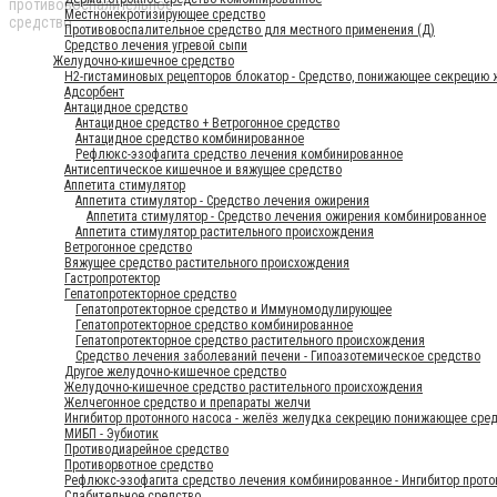
Местнонекротизирующее средство
Противовоспалительное средство для местного применения (Д)
Средство лечения угревой сыпи
Желудочно-кишечное средство
H2-гистаминовых рецепторов блокатор - Средство, понижающее секрецию
Адсорбент
Антацидное средство
Антацидное средство + Ветрогонное средство
Антацидное средство комбинированное
Рефлюкс-эзофагита средство лечения комбинированное
Антисептическое кишечное и вяжущее средство
Аппетита стимулятор
Аппетита стимулятор - Средство лечения ожирения
Аппетита стимулятор - Средство лечения ожирения комбинированное
Аппетита стимулятор растительного происхождения
Ветрогонное средство
Вяжущее средство растительного происхождения
Гастропротектор
Гепатопротекторное средство
Гепатопротекторное средство и Иммуномодулирующее
Гепатопротекторное средство комбинированное
Гепатопротекторное средство растительного происхождения
Средство лечения заболеваний печени - Гипоазотемическое средство
Другое желудочно-кишечное средство
Желудочно-кишечное средство растительного происхождения
Желчегонное средство и препараты желчи
Ингибитор протонного насоса - желёз желудка секрецию понижающее сре
МИБП - Эубиотик
Противодиарейное средство
Противорвотное средство
Рефлюкс-эзофагита средство лечения комбинированное - Ингибитор прот
Слабительное средство