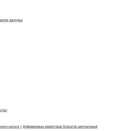
 желёз желудка
дство
онного насоса + Дофаминовых рецепторов блокатор центральный