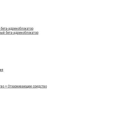
 бета-адреноблокатор
ный бета-адреноблокатор
ия
тво + Отхаркивающее средство