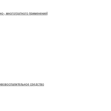
о-, многогратного применения)
тивовоспалительное средство