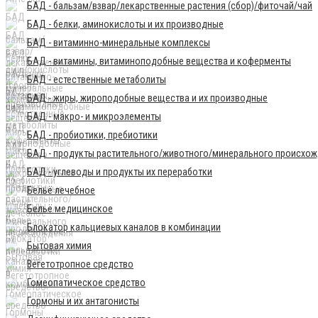
БАД - бальзам/взвар/лекарственные растения (сбор)/фиточай/чай
БАД - белки, аминокислоты и их производные
БАД - витаминно-минеральные комплексы
БАД - витамины, витаминоподобные вещества и коферменты
БАД - естественные метаболиты
БАД - жиры, жироподобные вещества и их производные
БАД - макро- и микроэлементы
БАД - пробиотики, пребиотики
БАД - продукты растительного/животного/минерального происхо
БАД - углеводы и продукты их переработки
Бельё лечебное
Бельё медицинское
Блокатор кальциевых каналов в комбинации
Бытовая химия
Вегетотропное средство
Гомеопатическое средство
Гормоны и их антагонисты