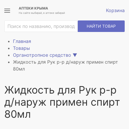
АПТЕКИ КРЫМА
Корзина
На сайте выбирай, в аптеке забирай
НАЙТИ ТОВАР
Главная
Товары
Органотропное средство
▼
Жидкость для Рук р-р д/наруж примен спирт
80мл
Жидкость для Рук р-р
д/наруж примен спирт
80мл