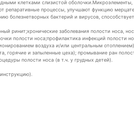
идными клетками слизистой оболочки.Микроэлементы, 
т репаративные процессы, улучшают функцию мерцател
нию болезнетворных бактерий и вирусов, способствуе
ный ринит;хронические заболевания полости носа, носог
чки полости носа;профилактика инфекций полости нос
ионированием воздуха и/или центральным отоплением)
а, горячие и запыленные цеха); промывание ран полост
едуры полости носа (в т.ч. у грудных детей).
 инструкцию).