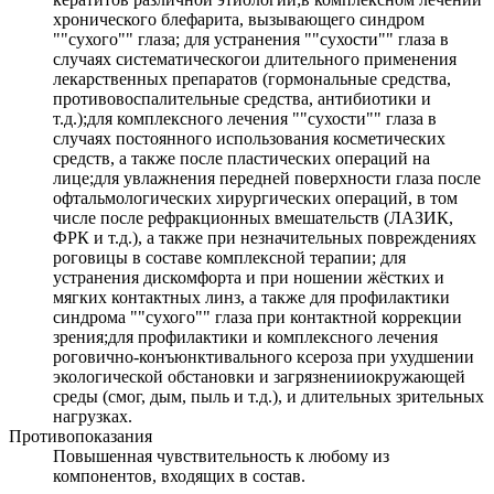
хронического блефарита, вызывающего синдром
""сухого"" глаза; для устранения ""сухости"" глаза в
случаях систематическогои длительного применения
лекарственных препаратов (гормональные средства,
противовоспалительные средства, антибиотики и
т.д.);для комплексного лечения ""сухости"" глаза в
случаях постоянного использования косметических
средств, а также после пластических операций на
лице;для увлажнения передней поверхности глаза после
офтальмологических хирургических операций, в том
числе после рефракционных вмешательств (ЛАЗИК,
ФРК и т.д.), а также при незначительных повреждениях
роговицы в составе комплексной терапии; для
устранения дискомфорта и при ношении жёстких и
мягких контактных линз, а также для профилактики
синдрома ""сухого"" глаза при контактной коррекции
зрения;для профилактики и комплексного лечения
роговично-конъюнктивального ксероза при ухудшении
экологической обстановки и загрязненииокружающей
среды (смог, дым, пыль и т.д.), и длительных зрительных
нагрузках.
Противопоказания
Повышенная чувствительность к любому из
компонентов, входящих в состав.