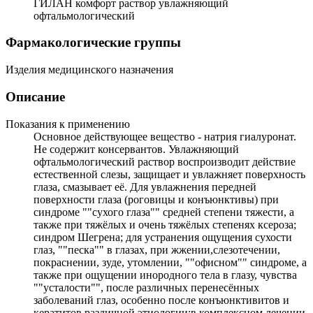
ГИЛАН комфорт раствор увлажняющий
офтальмологический
Фармакологические группы
Изделия медицинского назначения
Описание
Показания к применению
Основное действующее вещество - натрия гиалуронат.
Не содержит консервантов. Увлажняющий
офтальмологический раствор воспроизводит действие
естественной слезы, защищает и увлажняет поверхность
глаза, смазывает её. Для увлажнения передней
поверхности глаза (роговицы и конъюнктивы) при
синдроме ""сухого глаза"" средней степени тяжести, а
также при тяжёлых и очень тяжёлых степенях ксероза;
синдром Шегрена; для устранения ощущения сухости
глаз, ""песка"" в глазах, при жжении,слезотечении,
покраснении, зуде, утомлении, ""офисном"" синдроме, а
также при ощущении инородного тела в глазу, чувства
""усталости"", после различных перенесённых
заболеваний глаз, особенно после конъюнктивитов и
кератитов различной этиологии;в комплексном лечении