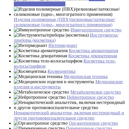
медицинского назначения
Изделия полимерные (ПВХ)/резиновые/латексные/
силиконовые (одно-, многогратного применения)
Иммунотропное средство
Инструменты/
приборы (косметика)
Интермедиант
Косметика ароматерапия
Косметика декоративная
Косметика тело-
волосы/парфюм
Космецевтика
Медицинская техника
Медицинские
изделия и инструменты
Метаболическое средство
Нейротропное средство
Ненаркотический анальгетик, включая нестероидный и
другое противовоспалительное средство
Органотропное средство
Перевязочные средства