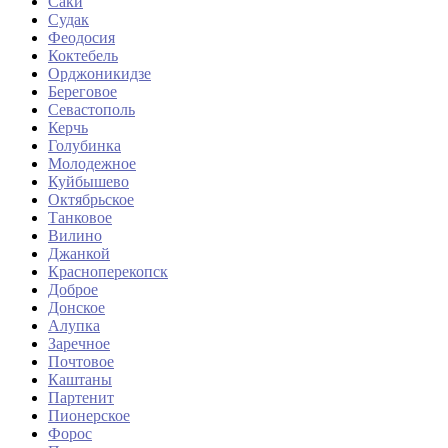
Саки
Судак
Феодосия
Коктебель
Орджоникидзе
Береговое
Севастополь
Керчь
Голубинка
Молодежное
Куйбышево
Октябрьское
Танковое
Вилино
Джанкой
Красноперекопск
Доброе
Донское
Алупка
Заречное
Почтовое
Каштаны
Партенит
Пионерское
Форос