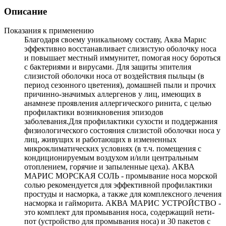
Описание
Показания к применению
Благодаря своему уникальному составу, Аква Марис
эффективно восстанавливает слизистую оболочку носа
и повышает местный иммунитет, помогая носу бороться
с бактериями и вирусами. Для защиты эпителия
слизистой оболочки носа от воздействия пыльцы (в
период сезонного цветения), домашней пыли и прочих
причинно-значимых аллергенов у лиц, имеющих в
анамнезе проявления аллергического ринита, с целью
профилактики возникновения эпизодов
заболевания.Для профилактики сухости и поддержания
физиологического состояния слизистой оболочки носа у
лиц, живущих и работающих в измененных
микроклиматических условиях (в т.ч. помещения с
кондиционируемым воздухом и/или центральным
отоплением, горячие и запыленные цеха). АКВА
МАРИС МОРСКАЯ СОЛЬ - промывание носа морской
солью рекомендуется для эффективной профилактики
простуды и насморка, а также для комплексного лечения
насморка и гайморита. АКВА МАРИС УСТРОЙСТВО -
это комплект для промывания носа, содержащий нети-
пот (устройство для промывания носа) и 30 пакетов с