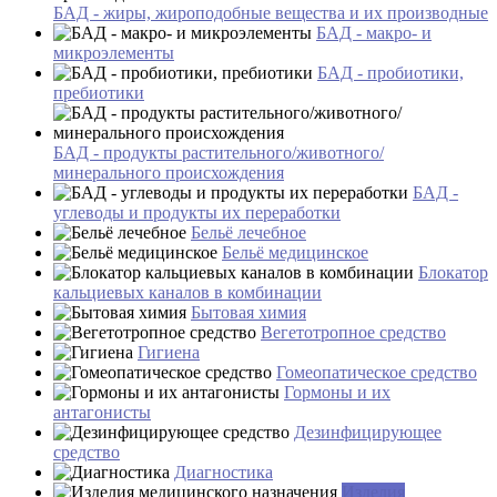
БАД - жиры, жироподобные вещества и их производные
БАД - макро- и
микроэлементы
БАД - пробиотики,
пребиотики
БАД - продукты растительного/животного/
минерального происхождения
БАД -
углеводы и продукты их переработки
Бельё лечебное
Бельё медицинское
Блокатор
кальциевых каналов в комбинации
Бытовая химия
Вегетотропное средство
Гигиена
Гомеопатическое средство
Гормоны и их
антагонисты
Дезинфицирующее
средство
Диагностика
Изделия