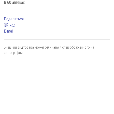
В 60 аптеках
Поделиться
QR-код
E-mail
Внешний вид товара может отличаться от изображённого на
фотографии
Я даю
согласие
на обработку персональных данных в
соответствии с
политикой обработки персональных данных