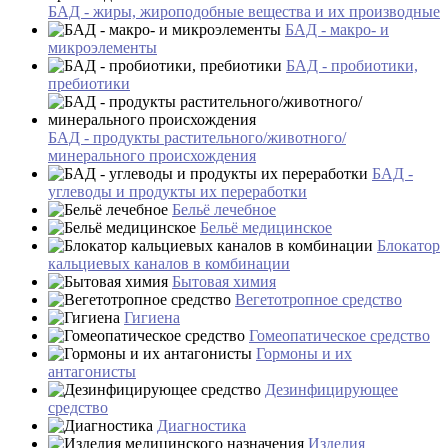
БАД - жиры, жироподобные вещества и их производные
БАД - макро- и
микроэлементы
БАД - пробиотики,
пребиотики
БАД - продукты растительного/животного/
минерального происхождения
БАД -
углеводы и продукты их переработки
Бельё лечебное
Бельё медицинское
Блокатор
кальциевых каналов в комбинации
Бытовая химия
Вегетотропное средство
Гигиена
Гомеопатическое средство
Гормоны и их
антагонисты
Дезинфицирующее
средство
Диагностика
Изделия