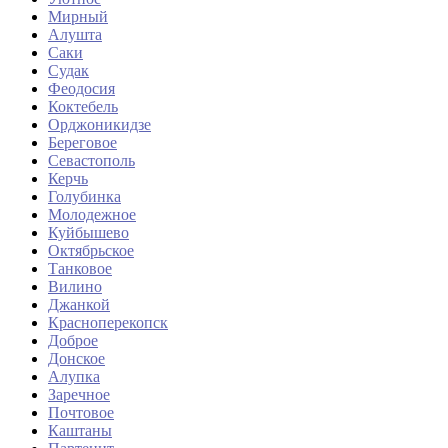
Мирный
Алушта
Саки
Судак
Феодосия
Коктебель
Орджоникидзе
Береговое
Севастополь
Керчь
Голубинка
Молодежное
Куйбышево
Октябрьское
Танковое
Вилино
Джанкой
Красноперекопск
Доброе
Донское
Алупка
Заречное
Почтовое
Каштаны