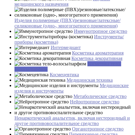
медицинского назначения
Изделия полимерные (ПВХ)/резиновые/латексные/
силиконовые (одно-, многогратного применения)
Иммунотропное средство
Инструменты/
приборы (косметика)
Интермедиант
Косметика ароматерапия
Косметика декоративная
Косметика тело-
волосы/парфюм
Космецевтика
Медицинская техника
Медицинские
изделия и инструменты
Метаболическое средство
Нейротропное средство
Ненаркотический анальгетик, включая нестероидный и
другое противовоспалительное средство
Органотропное средство
Перевязочные средства