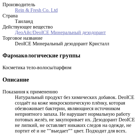
Производитель
Rein & Fresh Co. Ltd
Страна
Таиланд
Действующее вещество
ДеоАйс/DeoICE Минеральный дезодорант
Торговое название
DeoICE Минеральный дезодорант Кристалл
Фармакологические группы
Косметика тело-волосы/парфюм
Описание
Показания к применению
Натуральный продукт без химических добавок. DeoICE
создаёт на коже микроскопическую плёнку, которая
обезвоживает бактерии, являющиеся источником
неприятного запаха. Не нарушает нормальную работу
потовых желёз, не закупоривает их. Дезодорант DeoICE
не липкий, не оставляет никаких следов на одежде, не
портит её и не ""выедает"" цвет. Подходит для всех.