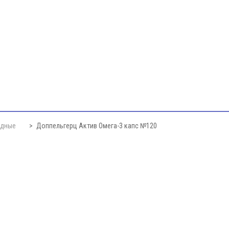
одные
Доппельгерц Актив Омега-3 капс №120