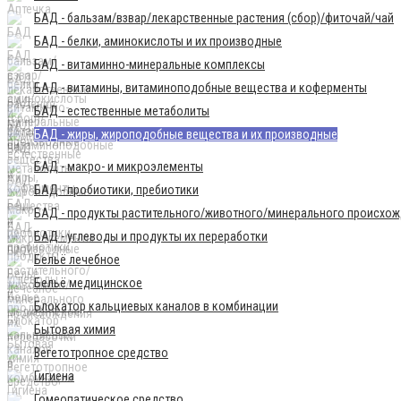
БАД - бальзам/взвар/лекарственные растения (сбор)/фиточай/чай
БАД - белки, аминокислоты и их производные
БАД - витаминно-минеральные комплексы
БАД - витамины, витаминоподобные вещества и коферменты
БАД - естественные метаболиты
БАД - жиры, жироподобные вещества и их производные
БАД - макро- и микроэлементы
БАД - пробиотики, пребиотики
БАД - продукты растительного/животного/минерального происхо
БАД - углеводы и продукты их переработки
Бельё лечебное
Бельё медицинское
Блокатор кальциевых каналов в комбинации
Бытовая химия
Вегетотропное средство
Гигиена
Гомеопатическое средство