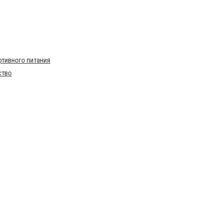
тивного питания
ство