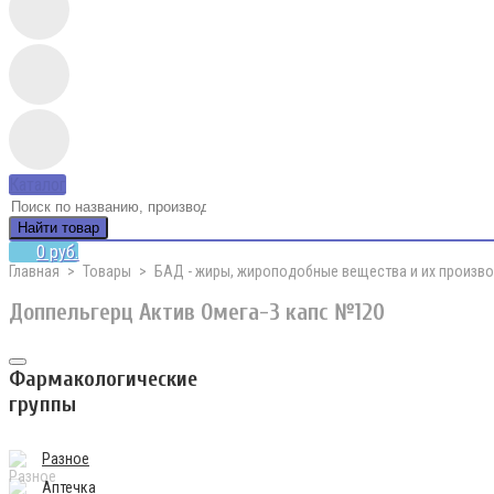
Каталог
Найти товар
0 руб.
Главная
Товары
БАД - жиры, жироподобные вещества и их произв
Доппельгерц Актив Омега-3 капс №120
Фармакологические
группы
Разное
Аптечка