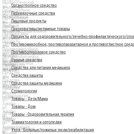
Органотропное средство
Перевязочные средства
Пищевые продукты
Презервативы/интимные товары
Продукты для оздоровительного/лечебно-профилактического/спор
Противомикробное, противопаразитарное и противоглистное сред
Противоопухолевое средство
Разные средства
Средства для питания медицина
Средства защиты
Средства защиты медицина
Стоматология
Товары - Дети/Мама
Товары - Дом
Товары - Оздоровительная терапия
Травматология и ортопедия
Уход - Больные/пожилые люди/реабилитация