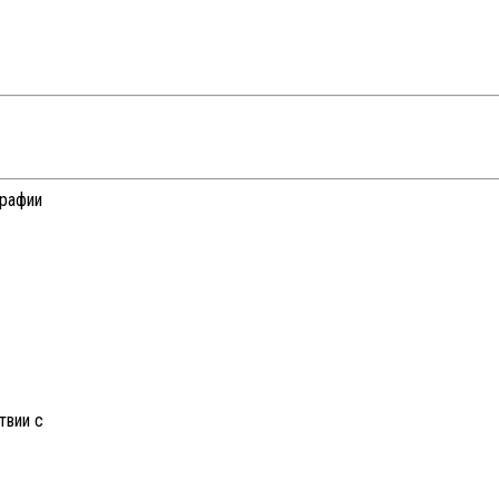
графии
твии с