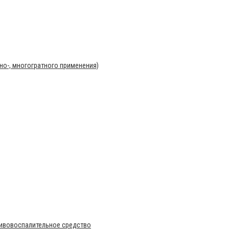
о-, многогратного применения)
тивовоспалительное средство