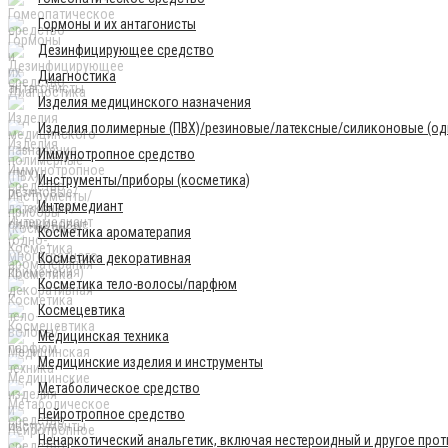
Гормоны и их антагонисты
Дезинфицирующее средство
Диагностика
Изделия медицинского назначения
Изделия полимерные (ПВХ)/резиновые/латексные/силиконовые (одн
Иммунотропное средство
Инструменты/приборы (косметика)
Интермедиант
Косметика ароматерапия
Косметика декоративная
Косметика тело-волосы/парфюм
Космецевтика
Медицинская техника
Медицинские изделия и инструменты
Метаболическое средство
Нейротропное средство
Ненаркотический анальгетик, включая нестероидный и другое про