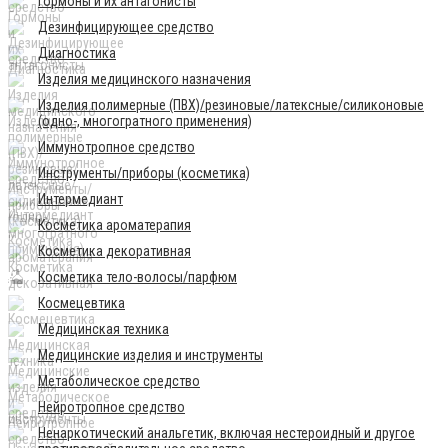
Гормоны и их антагонисты
Дезинфицирующее средство
Диагностика
Изделия медицинского назначения
Изделия полимерные (ПВХ)/резиновые/латексные/силиконовые
(одно-, многогратного применения)
Иммунотропное средство
Инструменты/приборы (косметика)
Интермедиант
Косметика ароматерапия
Косметика декоративная
Косметика тело-волосы/парфюм
Космецевтика
Медицинская техника
Медицинские изделия и инструменты
Метаболическое средство
Нейротропное средство
Ненаркотический анальгетик, включая нестероидный и другое