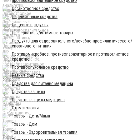
противовоспалительное средство
Органотропное средство
Перевязочные средства
Пищевые продукты
Презервативы/интимные товары
Продукты для оздоровительного/лечебно-профилактического/
спортивного питания
Противомикробное, противопаразитарное и противоглистное
средство
Противоопухолевое средство
Разные средства
Средства для питания медицина
Средства защиты
Средства защиты медицина
Стоматология
Товары - Дети/Мама
Товары - Дом
Товары - Оздоровительная терапия