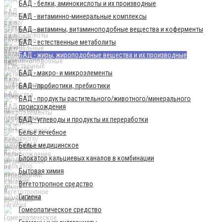
БАД - белки, аминокислоты и их производные
БАД - витаминно-минеральные комплексы
БАД - витамины, витаминоподобные вещества и коферменты
БАД - естественные метаболиты
БАД - жиры, жироподобные вещества и их производные
БАД - макро- и микроэлементы
БАД - пробиотики, пребиотики
БАД - продукты растительного/животного/минерального
происхождения
БАД - углеводы и продукты их переработки
Бельё лечебное
Бельё медицинское
Блокатор кальциевых каналов в комбинации
Бытовая химия
Вегетотропное средство
Гигиена
Гомеопатическое средство