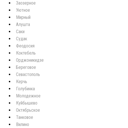
Заозерное
Уютное
Мирный
Алушта
Саки
Судак
Феодосия
Коктебель
Орджоникидзе
Береговое
Севастополь
Керчь
Голубинка
Молодежное
Куйбышево
Октябрьское
Танковое
Вилино