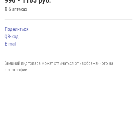
990 - 1165 руб.
В 6 аптеках
Поделиться
QR-код
E-mail
Внешний вид товара может отличаться от изображённого на
фотографии
Я даю
согласие
на обработку персональных данных в