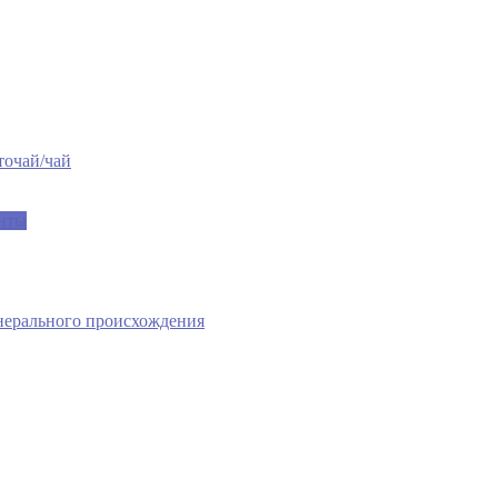
точай/чай
енты
нерального происхождения