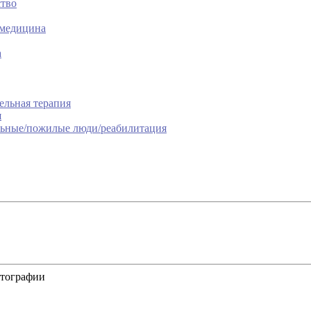
ство
 медицина
а
ельная терапия
я
льные/пожилые люди/реабилитация
отографии