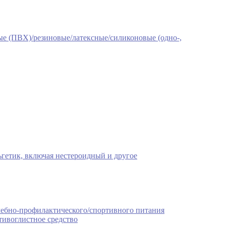
е (ПВХ)/резиновые/латексные/силиконовые (одно-,
гетик, включая нестероидный и другое
чебно-профилактического/спортивного питания
тивоглистное средство