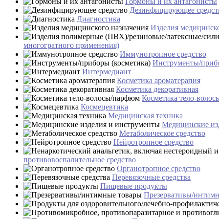
Гормоны и их антагонисты
Дезинфицирующее средст
Диагностика
Изделия медицинско
многогратного применения)
Иммунотропное средство
Инструменты/прибо
Интермедиант
Косметика ароматерапия
Косметика декоративная
Косметика тело-воло
Космецевтика
Медицинская техника
Медицинские из
Метаболическое средство
Нейротропное средство
противовоспалительное средство
Органотропное средство
Перевязочные средства
Пищевые продукты
Презервативы/интимн