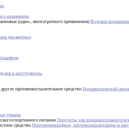
во
го назначения
Изделия полимерны
ры (косметика)
сы/парфюм
делия и инструменты
Ненаркотический аналь
ые товары
Продукты для оздоровительного/ле
Противомикробное, противопаразитарное и про