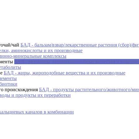
БАД - бальзам/взвар/лекарственные растения (сбор)/фи
елки, аминокислоты и их производные
минно-минеральные комплексы
БАД - витамины, витаминоподобные вещества и коферм
етаболиты
БАД - жиры, жироподобные вещества и их производные
лементы
ебиотики
БАД - продукты растительного/животного/ми
воды и продукты их переработки
кальциевых каналов в комбинации