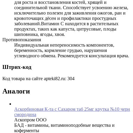
для роста и восстановления костей, хрящей и
соединительной ткани. Способствует усвоению железа,
исключительно полезен для заживления ожогов, ран и
кровоточащих дёсен и профилактики простудных
заболеваний.Витамин С находится в растительных
продуктах, таких как капуста, цитрусовые, плоды
шиповника, ягоды, хвоя.
Противопоказания
Индивидуальная непереносимость компонентов,
беременность, кормление грудью, нарушения
углеводного обмена. Рекомендуется консультация врача.
Штрих-код
Код товара на сайте apteki82.ru:
304
Аналоги
Аскорбиновая К-та с Сахаром таб 25мг крутка №10 черн
смородина
Аскопром ООО
БАД - витамины, витаминоподобные вещества и
коферменты