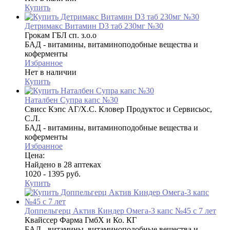
Купить
Детримакс Витамин D3 таб 230мг №30
Грокам ГБЛ сп. з.о.о
БАД - витамины, витаминоподобные вещества и
коферменты
Избранное
Нет в наличии
Купить
Наталбен Супра капс №30
Свисс Кэпс АГ/Х.С. Кловер Продуктос и Сервисьос,
С.Л.
БАД - витамины, витаминоподобные вещества и
коферменты
Избранное
Цена:
Найдено в 28 аптеках
1020 - 1395 руб.
Купить
Доппельгерц Актив Киндер Омега-3 капс №45 с 7 лет
Квайссер Фарма ГмбХ и Ко. КГ
БАД - витамины, витаминоподобные вещества и