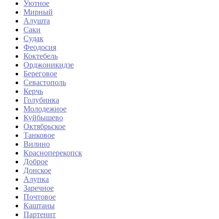
Уютное
Мирный
Алушта
Саки
Судак
Феодосия
Коктебель
Орджоникидзе
Береговое
Севастополь
Керчь
Голубинка
Молодежное
Куйбышево
Октябрьское
Танковое
Вилино
Красноперекопск
Доброе
Донское
Алупка
Заречное
Почтовое
Каштаны
Партенит