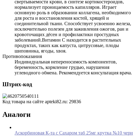
свертываемости крови, в синтезе кортикостероидов,
нормализует проницаемость капилляров. Играет
основную роль в образовании коллагена, необходимого
для роста и восстановления костей, хрящей и
соединительной ткани. Способствует усвоению железа,
исключительно полезен для заживления ожогов, ран и
кровоточащих дёсен и профилактики простудных
заболеваний.Витамин С находится в растительных
продуктах, таких как капуста, цитрусовые, плоды
шиповника, ягоды, хвоя.
Противопоказания
Индивидуальная непереносимость компонентов,
беременность, кормление грудью, нарушения
углеводного обмена. Рекомендуется консультация врача.
Штрих-код
Код товара на сайте apteki82.ru:
29836
Аналоги
Аскорбиновая К-та с Сахаром таб 25мг крутка №10 черн