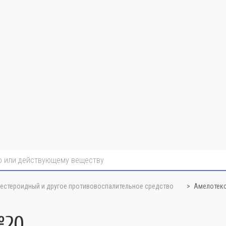
нестероидный и другое противовоспалительное средство
Амелотекс
№20