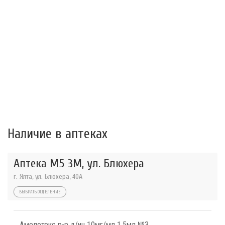
Наличие в аптеках
Аптека М5 3М, ул. Блюхера
г. Ялта, ул. Блюхера, 40А
ВЫБРАТЬ ОТДЕЛЕНИЕ
Амелотекс р-р д/ин 10мг/мл 1,5мл №3