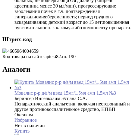
больных, не подвергающихся диализу (клиренс
креатинина менее 30 мл/мин), прогрессирующие
заболевания почек в т.ч. подтвержденная
гиперкалиемия;беременность; период грудного
вскармливания; детский возраст до 15 лет;повышенная
чувствительность к какому-либо компоненту препарата.
Штрих-код
Код товара на сайте apteki82.ru:
190
Аналоги
Мовалис р-р д/в/м введ 15мг/1,5мл амп 1,5мл №3
Берингер Ингельхайм Эспана С.А.
Ненаркотический анальгетик, включая нестероидный и
другое противовоспалительное средство, НПВП -
Оксикам
Избранное
Нет в наличии
Купить