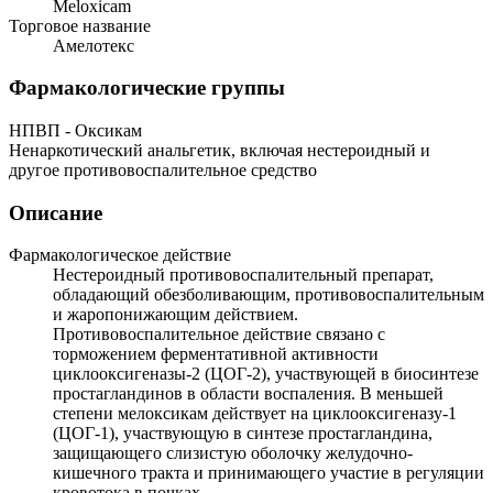
Meloxicam
Торговое название
Амелотекс
Фармакологические группы
НПВП - Оксикам
Ненаркотический анальгетик, включая нестероидный и
другое противовоспалительное средство
Описание
Фармакологическое действие
Нестероидный противовоспалительный препарат,
обладающий обезболивающим, противовоспалительным
и жаропонижающим действием.
Противовоспалительное действие связано с
торможением ферментативной активности
циклооксигеназы-2 (ЦОГ-2), участвующей в биосинтезе
простагландинов в области воспаления. В меньшей
степени мелоксикам действует на циклооксигеназу-1
(ЦОГ-1), участвующую в синтезе простагландина,
защищающего слизистую оболочку желудочно-
кишечного тракта и принимающего участие в регуляции
кровотока в почках.