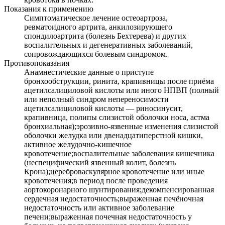
Показания к применению
Симптоматическое лечение остеоартроза,
ревматоидного артрита, анкилозирующего
спондилоартрита (болезнь Бехтерева) и других
воспалительных и дегенеративных заболеваний,
сопровождающихся болевым синдромом.
Противопоказания
Анамнестические данные о приступе
бронхообструкции, ринита, крапивницы после приёма
ацетилсалициловой кислоты или иного НПВП (полный
или неполный синдром непереносимости
ацетилсалициловой кислоты — риносинусит,
крапивница, полипы слизистой оболочки носа, астма
бронхиальная);эрозивно-язвенные изменения слизистой
оболочки желудка или двенадцатиперстной кишки,
активное желудочно-кишечное
кровотечение;воспалительные заболевания кишечника
(неспецифический язвенный колит, болезнь
Крона);цереброваскулярное кровотечение или иные
кровотечения;в период после проведения
аортокоронарного шунтирования;декомпенсированная
сердечная недостаточность;выраженная печёночная
недостаточность или активное заболевание
печени;выраженная почечная недостаточность у