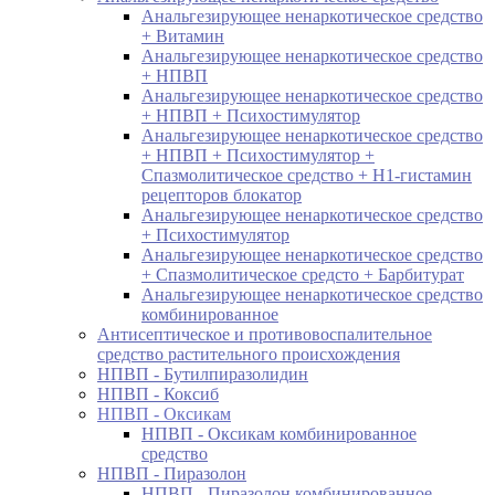
Анальгезирующее ненаркотическое средство
+ Витамин
Анальгезирующее ненаркотическое средство
+ НПВП
Анальгезирующее ненаркотическое средство
+ НПВП + Психостимулятор
Анальгезирующее ненаркотическое средство
+ НПВП + Психостимулятор +
Спазмолитическое средство + H1-гистамин
рецепторов блокатор
Анальгезирующее ненаркотическое средство
+ Психостимулятор
Анальгезирующее ненаркотическое средство
+ Спазмолитическое средсто + Барбитурат
Анальгезирующее ненаркотическое средство
комбинированное
Антисептическое и противовоспалительное
средство растительного происхождения
НПВП - Бутилпиразолидин
НПВП - Коксиб
НПВП - Оксикам
НПВП - Оксикам комбинированное
средство
НПВП - Пиразолон
НПВП - Пиразолон комбинированное