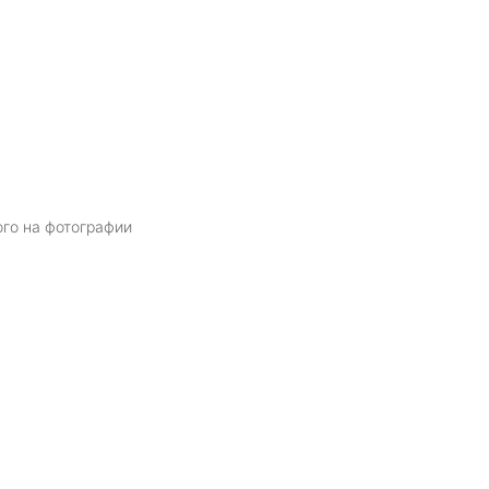
ого на фотографии
Я даю
согласие
на обработку персональных данных в соответств
политикой обработки персональных данных