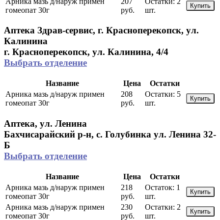
Арника мазь д/наруж примен
207
Остатки:
2
Купить
гомеопат 30г
руб.
шт.
Аптека Здрав-сервис, г. Красноперекопск, ул.
Калинина
г. Красноперекопск, ул. Калинина, 4/4
Выбрать отделение
Название
Цена
Остатки
Арника мазь д/наруж примен
208
Остатки:
5
Купить
гомеопат 30г
руб.
шт.
Аптека, ул. Ленина
Бахчисарайский р-н, с. Голубинка ул. Ленина 32-
Б
Выбрать отделение
Название
Цена
Остатки
Арника мазь д/наруж примен
218
Остаток:
1
Купить
гомеопат 30г
руб.
шт.
Арника мазь д/наруж примен
230
Остатки:
2
Купить
гомеопат 30г
руб.
шт.