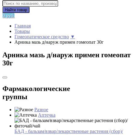
Найти товар
0 руб.
Главная
Товары
Гомеопатическое средство
▼
Арника мазь д/наруж примен гомеопат 30г
Арника мазь д/наруж примен гомеопат
30г
Фармакологические
группы
Разное
Аптечка
БАД - бальзам/взвар/лекарственные растения (сбор)/