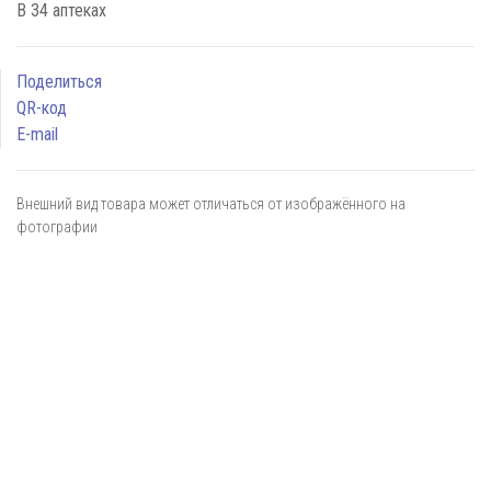
В 34 аптеках
Поделиться
QR-код
E-mail
Внешний вид товара может отличаться от изображённого на
фотографии
Я даю
согласие
на обработку персональных данных в
соответствии с
политикой обработки персональных данных