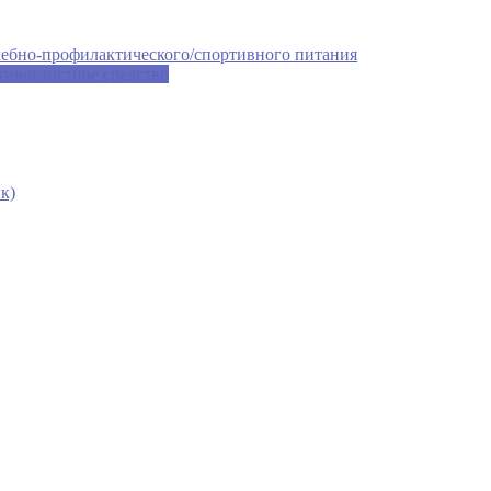
чебно-профилактического/спортивного питания
тивоглистное средство
к)