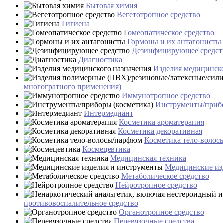
Бытовая химия
Вегетотропное средство
Гигиена
Гомеопатическое средство
Гормоны и их антагонисты
Дезинфицирующее средст
Диагностика
Изделия медицинско
многогратного применения)
Иммунотропное средство
Инструменты/прибо
Интермедиант
Косметика ароматерапия
Косметика декоративная
Косметика тело-воло
Космецевтика
Медицинская техника
Медицинские из
Метаболическое средство
Нейротропное средство
противовоспалительное средство
Органотропное средство
Перевязочные средства