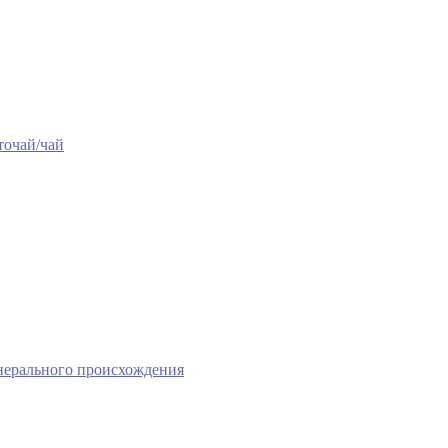
точай/чай
нерального происхождения