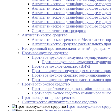
Антисептическое и дезинфицирующее средств
Антисептическое и дезинфицирующее средств
Антисептическое и дезинфицирующее средств
Антисептическое и дезинфицирующее средство
Антисептическое и дезинфицирующее средст
Антисептическое и дезинфицирующее средств
Средство лечения гипергидроза
Антисептическое средство
Антисептическое средство и Местноанестези
Антисептическое средство растительного пр
Нестероидный противовоспалительный препарат + 
Противовирусное средство
Противовирусное и иммуностимулирующее с
Противовирусное и иммуностимулирующ
Противовирусное средство (ВИЧ)
Противовирусное средство для местного при
Противовирусное средство комбинированное 
Противовирусное средство растительного пр
Противогрибковое средство
Противогрибковое средство комбинированно
Противогрибковое средство комбинированно
Противопаразитарное средство
Синтетическое антибактериальное средство
Противоопухолевое сред
Разные средства