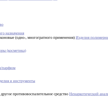
во
го назначения
Изделия полимерны
ры (косметика)
сы/парфюм
делия и инструменты
Ненаркотический аналь