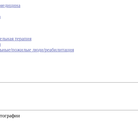
 медицина
а
ельная терапия
я
льные/пожилые люди/реабилитация
отографии