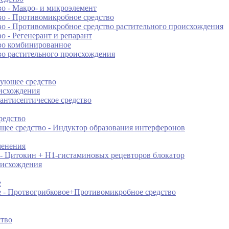
о - Макро- и микроэлемент
о - Противомикробное средство
о - Противомикробное средство растительного происхождения
 - Регенерант и репарант
во комбинированное
о растительного происхождения
рующее средство
оисхождения
антисептическое средство
редство
ее средство - Индуктор образования интерферонов
менения
- Цитокин + Н1-гистаминовых рецевторов блокатор
оисхождения
е
е - Протвогрибковое+Противомикробное средство
ство