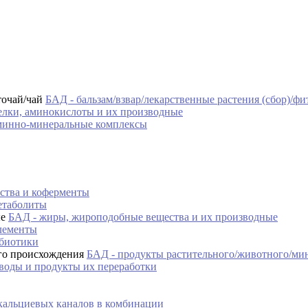
БАД - бальзам/взвар/лекарственные растения (сбор)/фи
елки, аминокислоты и их производные
минно-минеральные комплексы
ства и коферменты
етаболиты
БАД - жиры, жироподобные вещества и их производные
лементы
ебиотики
БАД - продукты растительного/животного/ми
воды и продукты их переработки
кальциевых каналов в комбинации