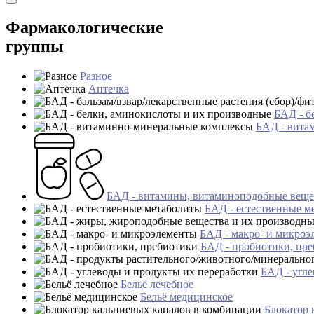
Фармакологические
группы
Разное
Аптечка
БАД - б
БАД - вита
БАД - витамины, витаминоподобные веще
БАД - естественные м
БАД - макро- и микроэ
БАД - пробиотики, пр
БАД - угле
Бельё лечебное
Бельё медицинское
Блокатор 