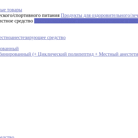
ые товары
Продукты для оздоровительного/ле
Противомикробное, противопаразитарное и про
естноанестезирующее средство
рованный
бинированный (+ Циклический полипептид + Местный анестети
едство