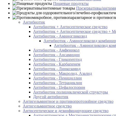
Пищевые продукты
Презервативы/интимн
Антибиотик
Антибиотик + Антисептическое средство
Антибиотик + Антисептическое средство + М
Антибиотик - Аминогликозид
Антибиотик - Аминогликозид комбини
Антибиотик - Аминогликозид ком
Антибиотик - Амфеникол
Антибиотик - Ансамицин
Антибиотик - Гликопептид
Антибиотик - Карбапенем
Антибиотик - Линкозамид
Антибиотик - Макролид, Азалид
Антибиотик - Пенициллин
Антибиотик - Тетрациклин
Антибиотик - Цефалоспорин
Антибиотик полициклической структуры
Другой антибиотик
Антигельминтное и противопротозойное средство
Антигельминтное средство
Антисептическое и дезинфицирующее средство
Антисептическое + Местноанестезирующее ср