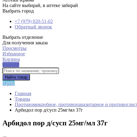
На сайте выбирай, в аптеке забирай
Выбрать город
+7 (979) 020-51-02
Обратный звонок
Выбрать отделение
Для получения заказа
Просмотры
Избранное
Корзина
Каталог
Найти товар
0 руб.
Главная
Товары
Противомикробное, противопаразитарное и противоглист
Арбидол пор д/сусп 25мг/мл 37г
Арбидол пор д/сусп 25мг/мл 37г