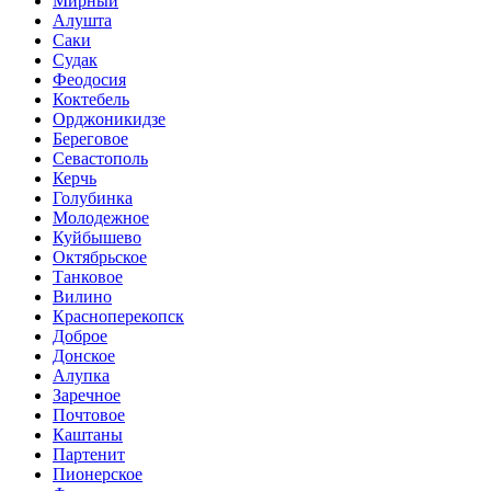
Мирный
Алушта
Саки
Судак
Феодосия
Коктебель
Орджоникидзе
Береговое
Севастополь
Керчь
Голубинка
Молодежное
Куйбышево
Октябрьское
Танковое
Вилино
Красноперекопск
Доброе
Донское
Алупка
Заречное
Почтовое
Каштаны
Партенит
Пионерское