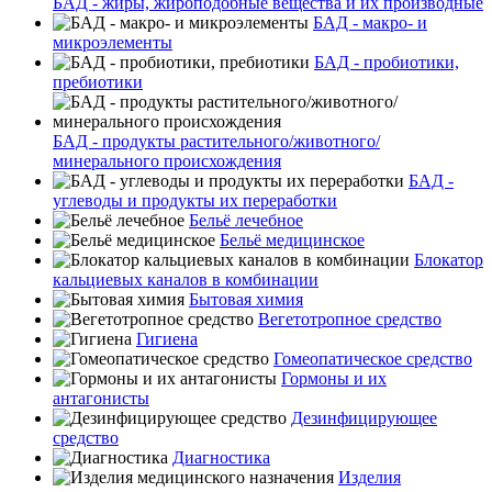
БАД - жиры, жироподобные вещества и их производные
БАД - макро- и
микроэлементы
БАД - пробиотики,
пребиотики
БАД - продукты растительного/животного/
минерального происхождения
БАД -
углеводы и продукты их переработки
Бельё лечебное
Бельё медицинское
Блокатор
кальциевых каналов в комбинации
Бытовая химия
Вегетотропное средство
Гигиена
Гомеопатическое средство
Гормоны и их
антагонисты
Дезинфицирующее
средство
Диагностика
Изделия