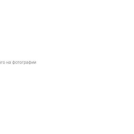
ого на фотографии
Я даю
согласие
на обработку персональных данных в соответств
политикой обработки персональных данных