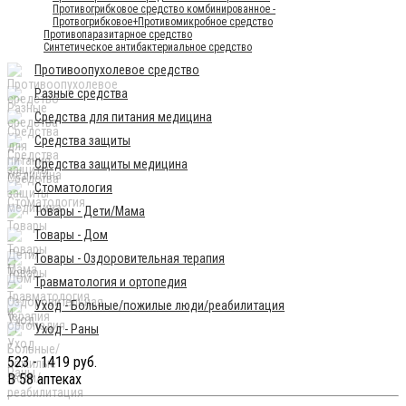
Противогрибковое средство комбинированное -
Протвогрибковое+Противомикробное средство
Противопаразитарное средство
Синтетическое антибактериальное средство
Противоопухолевое средство
Разные средства
Средства для питания медицина
Средства защиты
Средства защиты медицина
Стоматология
Товары - Дети/Мама
Товары - Дом
Товары - Оздоровительная терапия
Травматология и ортопедия
Уход - Больные/пожилые люди/реабилитация
Уход - Раны
523 - 1419 руб.
В 58 аптеках