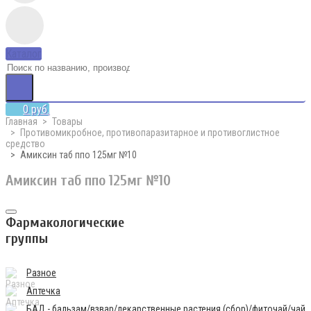
Каталог
0 руб.
Главная
Товары
Противомикробное, противопаразитарное и противоглистное
средство
Амиксин таб ппо 125мг №10
Амиксин таб ппо 125мг №10
Фармакологические
группы
Разное
Аптечка
БАД - бальзам/взвар/лекарственные растения (сбор)/фиточай/чай