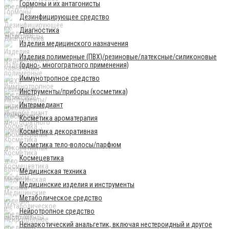
Гормоны и их антагонисты
Дезинфицирующее средство
Диагностика
Изделия медицинского назначения
Изделия полимерные (ПВХ)/резиновые/латексные/силиконовые
(одно-, многогратного применения)
Иммунотропное средство
Инструменты/приборы (косметика)
Интермедиант
Косметика ароматерапия
Косметика декоративная
Косметика тело-волосы/парфюм
Космецевтика
Медицинская техника
Медицинские изделия и инструменты
Метаболическое средство
Нейротропное средство
Ненаркотический анальгетик, включая нестероидный и другое