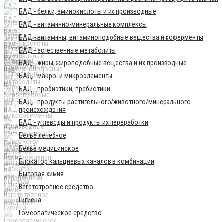
БАД - белки, аминокислоты и их производные
БАД - витаминно-минеральные комплексы
БАД - витамины, витаминоподобные вещества и коферменты
БАД - естественные метаболиты
БАД - жиры, жироподобные вещества и их производные
БАД - макро- и микроэлементы
БАД - пробиотики, пребиотики
БАД - продукты растительного/животного/минерального
происхождения
БАД - углеводы и продукты их переработки
Бельё лечебное
Бельё медицинское
Блокатор кальциевых каналов в комбинации
Бытовая химия
Вегетотропное средство
Гигиена
Гомеопатическое средство