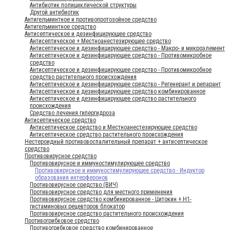
Антибиотик полициклической структуры
Другой антибиотик
Антигельминтное и противопротозойное средство
Антигельминтное средство
Антисептическое и дезинфицирующее средство
Антисептическое + Местноанестезирующее средство
Антисептическое и дезинфицирующее средство - Макро- и микроэлемент
Антисептическое и дезинфицирующее средство - Противомикробное
средство
Антисептическое и дезинфицирующее средство - Противомикробное
средство растительного происхождения
Антисептическое и дезинфицирующее средство - Регенерант и репарант
Антисептическое и дезинфицирующее средство комбинированное
Антисептическое и дезинфицирующее средство растительного
происхождения
Средство лечения гипергидроза
Антисептическое средство
Антисептическое средство и Местноанестезирующее средство
Антисептическое средство растительного происхождения
Нестероидный противовоспалительный препарат + антисептическое
средство
Противовирусное средство
Противовирусное и иммуностимулирующее средство
Противовирусное и иммуностимулирующее средство - Индуктор
образования интерферонов
Противовирусное средство (ВИЧ)
Противовирусное средство для местного применения
Противовирусное средство комбинированное - Цитокин + Н1-
гистаминовых рецевторов блокатор
Противовирусное средство растительного происхождения
Противогрибковое средство
Противогрибковое средство комбинированное