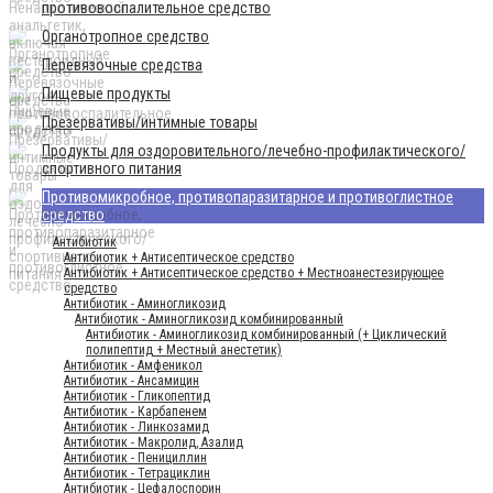
противовоспалительное средство
Органотропное средство
Перевязочные средства
Пищевые продукты
Презервативы/интимные товары
Продукты для оздоровительного/лечебно-профилактического/
спортивного питания
Противомикробное, противопаразитарное и противоглистное
средство
Антибиотик
Антибиотик + Антисептическое средство
Антибиотик + Антисептическое средство + Местноанестезирующее
средство
Антибиотик - Аминогликозид
Антибиотик - Аминогликозид комбинированный
Антибиотик - Аминогликозид комбинированный (+ Циклический
полипептид + Местный анестетик)
Антибиотик - Амфеникол
Антибиотик - Ансамицин
Антибиотик - Гликопептид
Антибиотик - Карбапенем
Антибиотик - Линкозамид
Антибиотик - Макролид, Азалид
Антибиотик - Пенициллин
Антибиотик - Тетрациклин
Антибиотик - Цефалоспорин