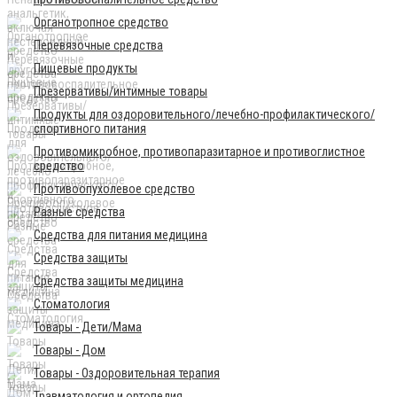
Органотропное средство
Перевязочные средства
Пищевые продукты
Презервативы/интимные товары
Продукты для оздоровительного/лечебно-профилактического/
спортивного питания
Противомикробное, противопаразитарное и противоглистное
средство
Противоопухолевое средство
Разные средства
Средства для питания медицина
Средства защиты
Средства защиты медицина
Стоматология
Товары - Дети/Мама
Товары - Дом
Товары - Оздоровительная терапия
Травматология и ортопедия