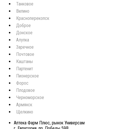
Танковое
Вилино
Красноперекопск
Доброе
Донское
Алупка
Заречное
Почтовое
Каштаны
Партенит
Пионерское
Форос
Плодовое
Черноморское
Армянск
Щелкино
Аптека Фарм Плюс, рынок Универсам
г. Евпатория, пр. Победы 59В