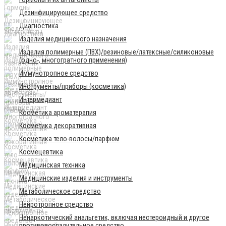
Дезинфицирующее средство
Диагностика
Изделия медицинского назначения
Изделия полимерные (ПВХ)/резиновые/латексные/силиконовые
(одно-, многогратного применения)
Иммунотропное средство
Инструменты/приборы (косметика)
Интермедиант
Косметика ароматерапия
Косметика декоративная
Косметика тело-волосы/парфюм
Космецевтика
Медицинская техника
Медицинские изделия и инструменты
Метаболическое средство
Нейротропное средство
Ненаркотический анальгетик, включая нестероидный и другое
противовоспалительное средство