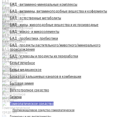
БАД - витаминно-минеральные комплексы
БАД - витамины, витаминоподобные вещества и коферменты
БАД - естественные метаболиты
БАД - жиры, жироподобные вещества и их производные
БАД - макро- и микроэлементы
БАД - пробиотики, пребиотики
БАД - продукты растительного/животного/минерального
происхождения
БАД - углеводы и продукты их переработки
Бельё лечебное
Бельё медицинское
Блокатор кальциевых каналов в комбинации
Бытовая химия
Вегетотропное средство
Гигиена
Гомеопатическое средство
Противокашлевое средство гомеопатическое
Гормоны и их антагонисты