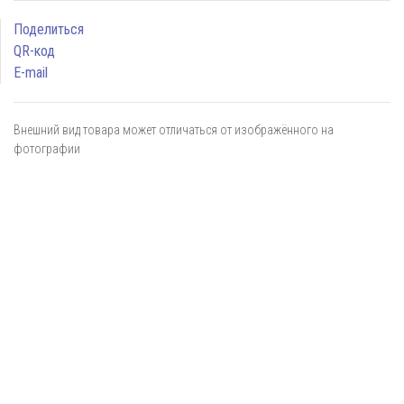
Поделиться
QR-код
E-mail
Внешний вид товара может отличаться от изображённого на
фотографии
Я даю
согласие
на обработку персональных данных в
соответствии с
политикой обработки персональных данных