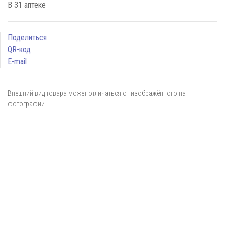
В 31 аптеке
Поделиться
QR-код
E-mail
Внешний вид товара может отличаться от изображённого на
фотографии
Я даю
согласие
на обработку персональных данных в
соответствии с
политикой обработки персональных данных