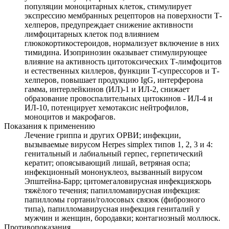
популяции моноцитарных клеток, стимулирует
экспрессию мембранных рецепторов на поверхности Т-
хелперов, предупреждает снижение активности
лимфоцитарных клеток под влиянием
глюкокортикостероидов, нормализует включение в них
тимидина. Изопринозин оказывает стимулирующее
влияние на активность цитотоксических Т-лимфоцитов
и естественных киллеров, функции Т-супрессоров и Т-
хелперов, повышает продукцию IgG, интерферона
гамма, интерлейкинов (ИЛ)-1 и ИЛ-2, снижает
образование провоспалительных цитокинов - ИЛ-4 и
ИЛ-10, потенцирует хемотаксис нейтрофилов,
моноцитов и макрофагов.
Показания к применению
Лечение гриппа и других ОРВИ; инфекции,
вызываемые вирусом Herpes simplex типов 1, 2, 3 и 4:
генитальный и лабиальный герпес, герпетический
кератит; опоясывающий лишай, ветряная оспа;
инфекционный мононуклеоз, вызванный вирусом
Эпштейна-Барр; цитомегаловирусная инфекция;корь
тяжёлого течения; папилломавирусная инфекция:
папилломы гортани/голосовых связок (фиброзного
типа), папилломавирусная инфекция гениталий у
мужчин и женщин, бородавки; контагиозный моллюск.
Противопоказания