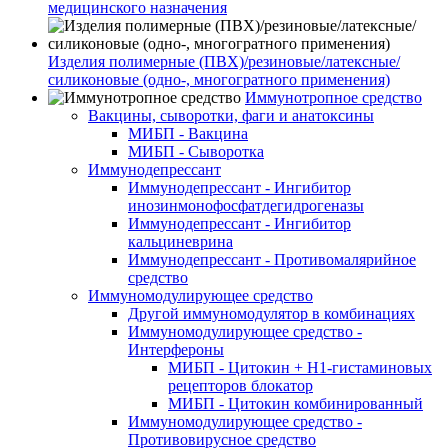
медицинского назначения
Изделия полимерные (ПВХ)/резиновые/латексные/
силиконовые (одно-, многогратного применения)
Иммунотропное средство
Вакцины, сыворотки, фаги и анатоксины
МИБП - Вакцина
МИБП - Сыворотка
Иммунодепрессант
Иммунодепрессант - Ингибитор
инозинмонофосфатдегидрогеназы
Иммунодепрессант - Ингибитор
кальциневрина
Иммунодепрессант - Противомалярийное
средство
Иммуномодулирующее средство
Другой иммуномодулятор в комбинациях
Иммуномодулирующее средство -
Интерфероны
МИБП - Цитокин + Н1-гистаминовых
рецепторов блокатор
МИБП - Цитокин комбинированный
Иммуномодулирующее средство -
Противовирусное средство