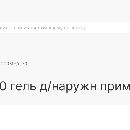
1000МЕ/г 30г
0 гель д/наружн прим