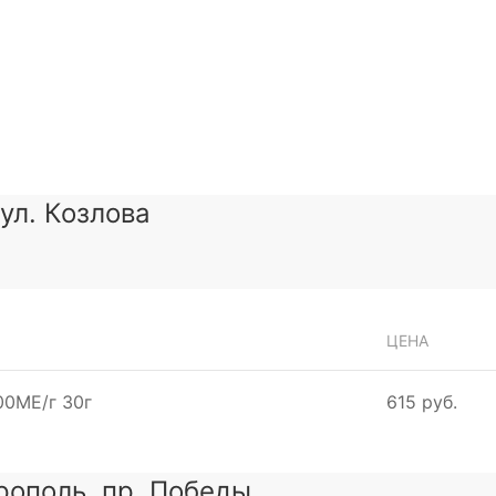
 ул. Козлова
ЦЕНА
00МЕ/г 30г
615 руб.
рополь, пр. Победы