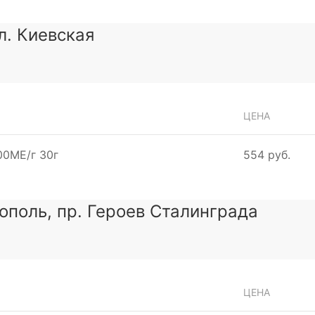
ул. Киевская
ЦЕНА
00МЕ/г 30г
554 руб.
тополь, пр. Героев Сталинграда
ЦЕНА