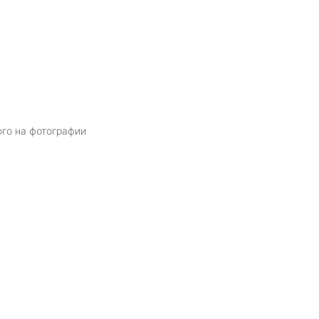
ого на фотографии
Я даю
согласие
на обработку персональных данных в соответств
политикой обработки персональных данных
ОТПРАВИТЬ